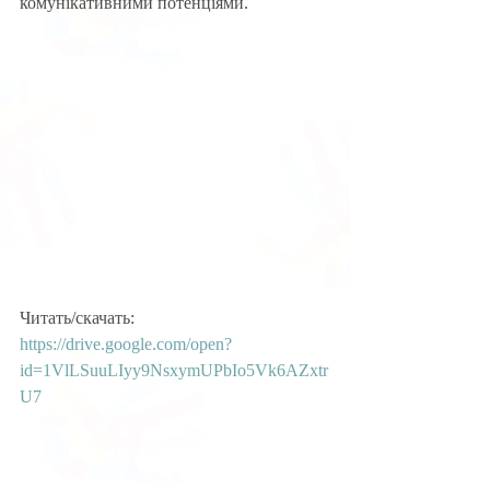
комунікативними потенціями.
Читать/скачать:
https://drive.google.com/open?
id=1VlLSuuLIyy9NsxymUPbIo5Vk6AZxtr
U7