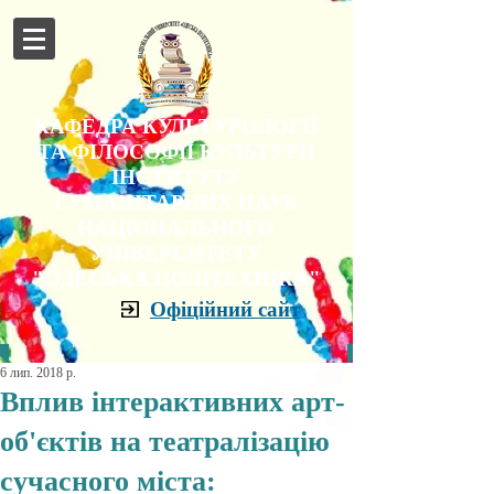
КАФЕДРА КУЛЬТУРОЛОГІЇ
ТА ФІЛОСОФІЇ КУЛЬТУРИ
ІНСТИТУТУ
ГУМАНІТАРНИХ НАУК
НАЦІОНАЛЬНОГО
УНІВЕРСИТЕТУ
"ОДЕСЬКА ПОЛІТЕХНІКА"
Офіційний сайт
6 лип. 2018 р.
Вплив інтерактивних арт-
об'єктів на театралізацію
сучасного міста: