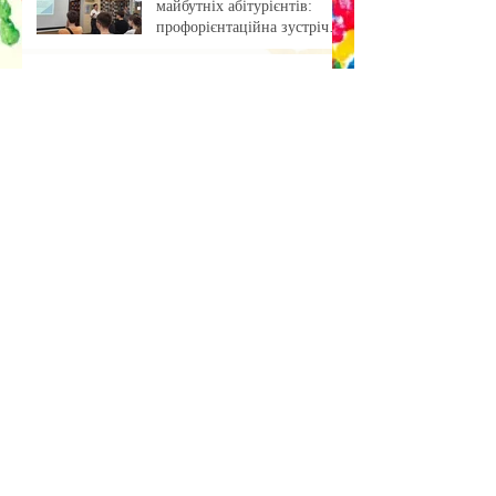
майбутніх абітурієнтів:
профорієнтаційна зустріч із
учнями ліцею
«Обкладинка як арт-проєкт:
результати лабораторної
роботи»
Музейна справа зсередини:
досвід, що надихає
Передзахист дисертації з
філософії: крок до
осмислення епохи
штучного інтелекту.