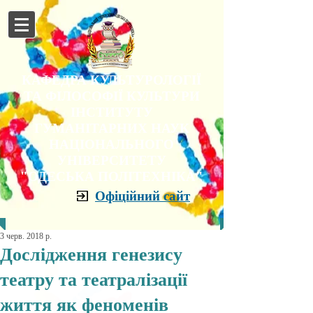
КАФЕДРА КУЛЬТУРОЛОГІЇ
ТА ФІЛОСОФІЇ КУЛЬТУРИ
ІНСТИТУТУ
ГУМАНІТАРНИХ НАУК
НАЦІОНАЛЬНОГО
УНІВЕРСИТЕТУ
"ОДЕСЬКА ПОЛІТЕХНІКА"
Офіційний сайт
3 черв. 2018 р.
Дослідження генезису
театру та театралізації
життя як феноменів