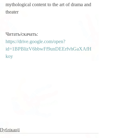
mythological content to the art of drama and 
theater
Читать/скачать:
https://drive.google.com/open?
id=1BPBlizV6bbwFf9unDEErfvhGaXAfH
koy
Публікації