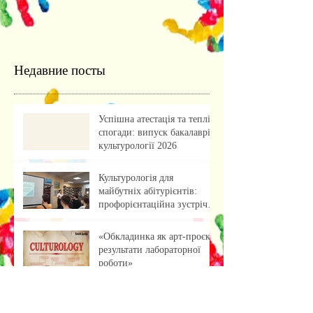
Недавние посты
Успішна атестація та теплі
спогади: випуск бакалаврів
культурології 2026
Культурологія для
майбутніх абітурієнтів:
профорієнтаційна зустріч із
учнями ліцею
«Обкладинка як арт-проєкт:
результати лабораторної
роботи»