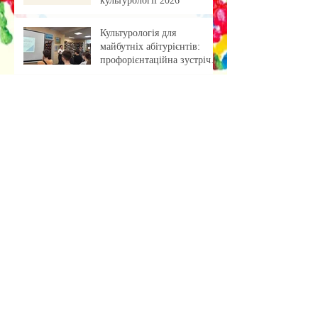
культурології 2026
Культурологія для
майбутніх абітурієнтів:
профорієнтаційна зустріч із
учнями ліцею
«Обкладинка як арт-проєкт:
результати лабораторної
роботи»
Музейна справа зсередини:
досвід, що надихає
Передзахист дисертації з