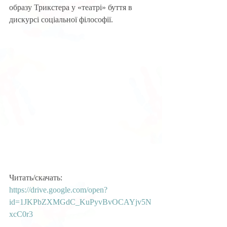
образу Трикстера у «театрі» буття в 
дискурсі соціальної філософії.
Читать/скачать:
https://drive.google.com/open?
id=1JKPbZXMGdC_KuPyvBvOCAYjv5N
xcC0r3