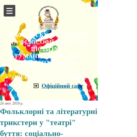
КАФЕДРА КУЛЬТУРОЛОГІЇ
ТА ФІЛОСОФІЇ КУЛЬТУРИ
ІНСТИТУТУ
ГУМАНІТАРНИХ НАУК
НАЦІОНАЛЬНОГО
УНІВЕРСИТЕТУ
"ОДЕСЬКА ПОЛІТЕХНІКА"
Офіційний сайт
24 лют. 2019 р.
Фольклорні та літературні
трикстери у "театрі"
буття: соціально-