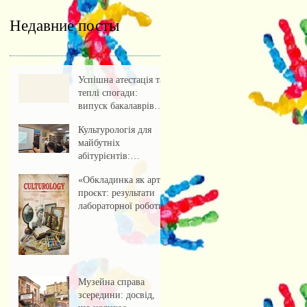
Недавние посты
Успішна атестація та
теплі спогади:
випуск бакалаврів
культурології 2026
Культурологія для
майбутніх
абітурієнтів:
профорієнтаційна
«Обкладинка як арт-
зустріч із учнями
проєкт: результати
ліцею
лабораторної роботи»
Музейна справа
зсередини: досвід,