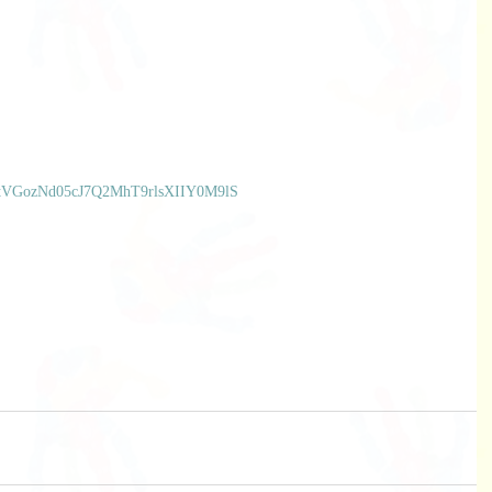
1cNtVGozNd05cJ7Q2MhT9rlsXIIY0M9lS