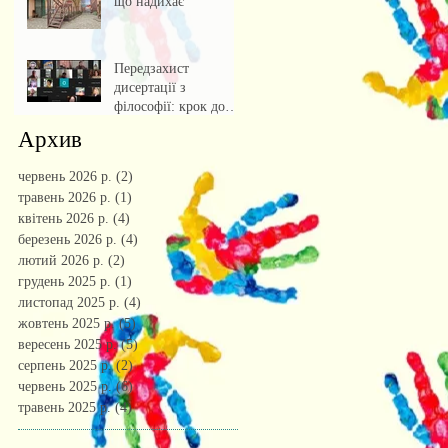
що надихає
Передзахист
дисертації з
філософії: крок до
осмислення епохи
Архив
штучного інтелекту.
червень 2026 р.
(2)
2 пости
травень 2026 р.
(1)
1 пост
квітень 2026 р.
(4)
4 пости
березень 2026 р.
(4)
4 пости
лютий 2026 р.
(2)
2 пости
грудень 2025 р.
(1)
1 пост
листопад 2025 р.
(4)
4 пости
жовтень 2025 р.
(5)
5 постів
вересень 2025 р.
(5)
5 постів
серпень 2025 р.
(2)
2 пости
червень 2025 р.
(6)
6 постів
травень 2025 р.
(4)
4 пости