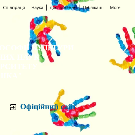
Співпраця
Наука
Дослідження
Публікації
More
ЛОСОФІЇ КУЛЬТУРИ
НИХ НАУК
ЕРСИТЕТУ
НІКА"
Офіційний сайт