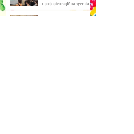
профорієнтаційна зустріч із
учнями ліцею
«Обкладинка як арт-проєкт:
результати лабораторної
роботи»
Музейна справа зсередини:
досвід, що надихає
Передзахист дисертації з
філософії: крок до
осмислення епохи
штучного інтелекту.