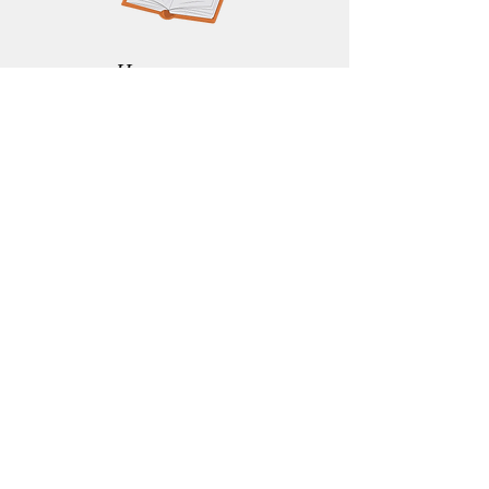
Навчальна
програма
Інформаційна
картка