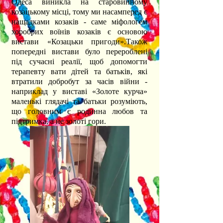
Одеса виникла на старовинному
козацькому місці, тому ми насамперед є
нащадками
козаків - саме міфологем
хоробрих воїнів козаків є основою
вистави «Козацьки пригоди».
Також
попередні вистави було перероблені
під сучасні реалії, щоб допомогти
терапевту вати дітей та
батьків, які
втратили добробут за часів війни -
наприклад у виставі «Золоте курча»
маленькі глядачі та
батьки розуміють,
що головним є родинна любов та
підтримка, а не золоті гори.