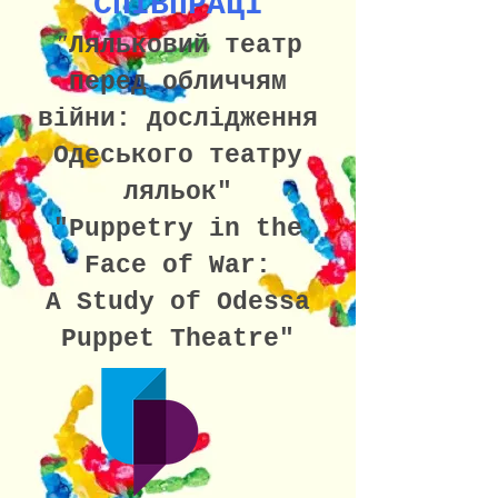
СПІВПРАЦІ
"
Ляльковий театр
перед обличчям
війни: дослідження
Одеського театру
ляль
ок"
"Puppetry in the
Face of War:
A Study of Odessa
Puppet Theatre"