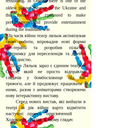
rebuilding. In Odessa there is one of the
oldest puppet theatres in the Ukraine and
this theatre has continued to make
performances and provide entertainment
during the traumatic war
.
За часів війни театр ляльок активізував
свою роботи, впровадив нові форми
арт-терапії та розробив пільгову
підтримку для переселенців та дітей з
інвалідністю.
Театр Ляльок зараз є єдиним театром
Одеси, який не просто відправляє
глядачів у бомбосховище під час
тривоги, але й продовжує працювати з
ними, разом з аніматорами створюючи
нову інтерактивну виставу.
Серед нових вистав, які вийшли в
театрі за рік війни варто відмітити
наступні: проект, присвячений
Холокосту - Кадіш, в якому глядач