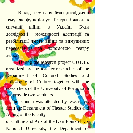
В ході семінару було досліджено
тему, як функціонує Театри Ляльок в
ситуації війни в Україні. Були
досліджені можливості адаптації та
реабілітації жертв війни та вимушених
переселенців за допомогою театру
ляльок.
During the research project UUT.15,
organized by the teachersresearches of the
Department of Cultural Studies and
Philosophy of Culture together with the
researchers of the University of Portsmouth
we provide two seminars.
The seminar was attended by researchers
from the Department of Theater Studies and
Acting of the Faculty
of Culture and Arts of the Ivan Franko Lviv
National University, the Department of