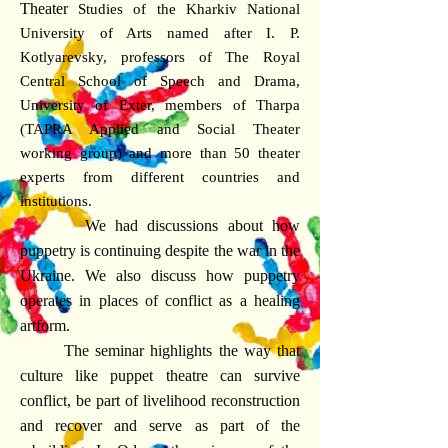
Theater
Studies of the Kharkiv National
University of Arts named after I. P.
Kotlyarevsky, professors of The Royal
Central School of Speech and Drama,
University of Exter, members of Tharpa
(TAPRA Applied and Social Theater
working group) an
d more than 50 theater
experts from different countries and
institutions.
We had discussions about how
puppetry is continuing despite the war in the
Ukraine. We also discuss how puppetry
operates in places of conflict as a healing
artform.
The seminar highlights the way that
culture like puppet theatre can survive
conflict, be part of livelihood reconstruction
and recover and serve as part of the