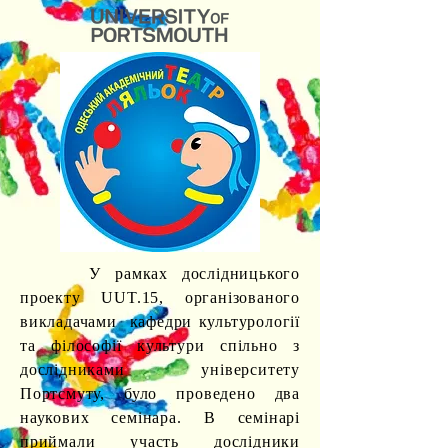
У рамках дослідницького
проекту UUT.15, організованого
викладачами кафедри культурології
та філософії культури спільно з
дослідниками університету
Портсмуту, було проведено два
наукових семінара. В семінарі
приймали участь дослідники