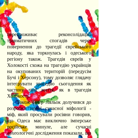
перепроживає реконсолідацію
травматичних спогадів через
повернення до трагедії єврейського
народу, яка торкнулась і одеського
регіону також. Трагедія євреїв у
Холокості схожа на трагедію українців
на окупованих територій (передусім
Бучі і Херсону), тому дозволяє глядачу
інтегрувати трагедію сьогодення як
частину лінії життя, як в трагедія
Холокосту.
Також Театр Ляльок долучився до
розробки нової сучасної міфології -
міф, який просували росіяни говорив,
що Одеса має виключно імперське
російське минуле, але сучасні
археологічні дослідження
показали, що