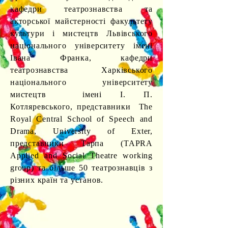
кафедри театрознавства та
акторської майстерності факультету
культури і мистецтв Львівського
національного університету імені
Івана Франка, кафедри
театрознавства Харківського
національного університету
мистецтв імені І. П.
Котляревського, представники The
Royal Central School of Speech and
Drama, University of Exter,
представники Тарпа (TAPRA
Applied and Social Theatre working
group) та більше 50 театрознавців з
різних країн та установ.