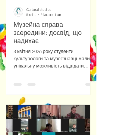
Cultural studies
5 квіт.
Читати 1 хв
Музейна справа
зсередини: досвід, що
надихає
3 квітня 2026 року студенти
культурологи та музеєзнавці мали
унікальну можливість відвідати
індивідуальну екскурсію до Музею-
квартири Леоніда Утьосова. Захід
був організований доц. Лись Д.А. та
доц. Овчаренко Т.С. спеціально для
студентів 1-2 курсів в рамках
дисциплін Історія музейної справи і
колекціонування та Екскурсійна
справа. Особливо запам’ятався
практичний майстер-клас із