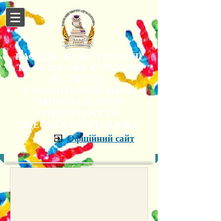
КАФЕДРА КУЛЬТУРОЛОГІЇ
ТА ФІЛОСОФІЇ КУЛЬТУРИ
ІНСТИТУТУ
ГУМАНІТАРНИХ НАУК
НАЦІОНАЛЬНОГО
УНІВЕРСИТЕТУ
"ОДЕСЬКА ПОЛІТЕХНІКА"
Офіційний сайт