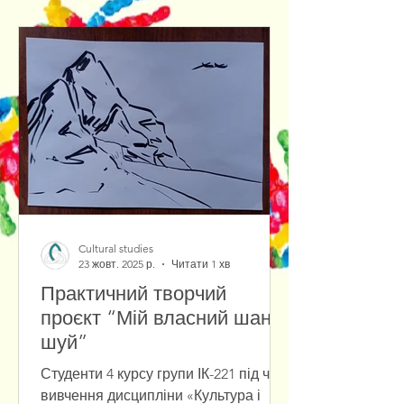
роботи, доктор філософії, доцент
кафедри Лись Д. А. детально
роз'яснила студентам важливі
організаційні моменти, дати та нові
правила оформлення текстової
частини кваліфікаційних робіт згідно
з Положенням про кваліфікаційні
роб
Cultural studies
23 жовт. 2025 р.
Читати 1 хв
Практичний творчий
проєкт “Мій власний шань-
шуй”
Студенти 4 курсу групи ІК-221 під час
вивчення дисципліни «Культура і