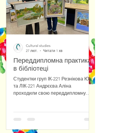
культурної діяльності. Кожен студент
вів щоденник практики та підготував
підсумковий звіт, у якому
Cultural studies
27 лют.
Читати 1 хв
Переддипломна практика
в бібліотеці
Студентки груп ІК-221 Резнікова Юлія
та ЛІК-221 Андрєєва Аліна
проходили свою переддипломну
практику на базі Одеської обласної
універсальної наукової бібліотеки
імені М. Грушевського, де
ознайомилися зі структурою,
ключовими напрямами діяльності та