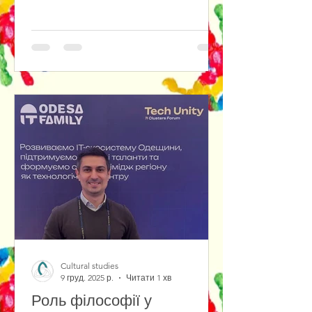
бабусі та ВПО. Організатори:
художниця Світлана Ушанова і її
команда фестивалю художниця
Вікторія, психолог, журналіст
Світлана, музикант Володимир.
Соорганізатори - кафедра
культурології Національного
університету "Одеська політехніка" –
керівник практики здобувачів-
бакалаврів, доцент, кандидат
культурології Овчаренко Т.С,
студентка 4 курсу
Cultural studies
9 груд. 2025 р.
Читати 1 хв
Роль філософії у