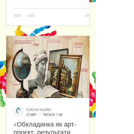
10 класу Одеського ліцею №4.
Організаторами заходу виступили
викладачі Інституту гуманітарних
наук кафедри культурології та
філософії культури — доцент,
кандидатка культурології Овчаренко
Т.С. та доцент, кандидатка
мистецтвознавства Ткаченко Р.В.
Під час заходу школярів ознайомили
зі спеціальністю В12 Культурологія та
музеєзнавство, розповіли про
дисципліни, які вивчаються під час н
Cultural studies
23 квіт.
Читати 1 хв
«Обкладинка як арт-
проєкт: результати