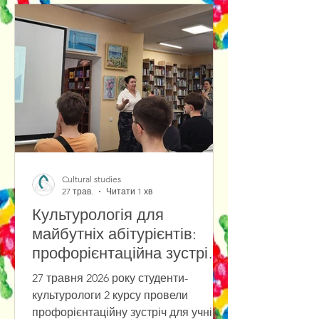
атестації студенти
продемонстрували високий рівень
теоретичних знань та практичних
навичок у своїх дослідженнях, тим
самим підтвердивши готовність до
подальшої професійного розвитку.
Голова та члени екзаменаційної
комісії привітали випус
Cultural studies
27 трав.
Читати 1 хв
Культурологія для
майбутніх абітурієнтів:
профорієнтаційна зустріч
із учнями ліцею
27 травня 2026 року студенти-
культурологи 2 курсу провели
профорієнтаційну зустріч для учнів