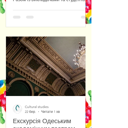
культурологами ми відвідали
Одеську музкомедію — місце, де
народжується мистецтво, емоції та
жива енергія сцени. Особливо цінно,
що екскурсію для нас провела
студентка першого курсу — це
зробило досвід ще більш теплим. Ми
побували там, куди зазвичай не
потрапляє глядач: вийшли на сцену,
відчули її масштаб і атмосферу, а
також спустилися до оркестрової
ями. Там на нас чекав невеликий
Cultural studies
22 бер.
Читати 1 хв
Екскурсія Одеським