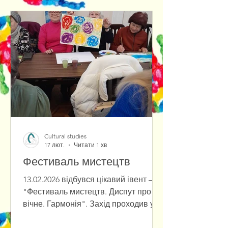
специфікою роботи сучасної
наукової бібліотеки в умовах
цифрових і соціокультурних
трансформацій. Керівник практики –
кандидат культурології, доцент
Овчаренко Т. С. Окрім вивчення
внутрішніх бібліотечних процесів,
студентки взяли а
Cultural studies
17 лют.
Читати 1 хв
Фестиваль мистецтв
13.02.2026 відбувся цікавий івент –
"Фестиваль мистецтв. Диспут про
вічне. Гармонія". Захід проходив у
ЦБ ім. Івана Франка. Присутні: IT