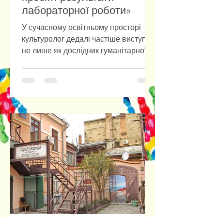
лабораторної роботи»
У сучасному освітньому просторі
культуролог дедалі частіше виступає
не лише як дослідник гуманітарної
сфери, а й як користувач цифрових
інструментів. Студенти-культурологи
групи ІК-25 на практиці
продемонстрували, як поєднуються
гуманітарні знання та IT-
компетентності. У межах першого
змістового модуля дисципліни
«Інформаційні технології у
культурному просторі»
першокурсники опановували роботу
з різними графічними редакторами
та застосовували набуті навички у
власних творчих