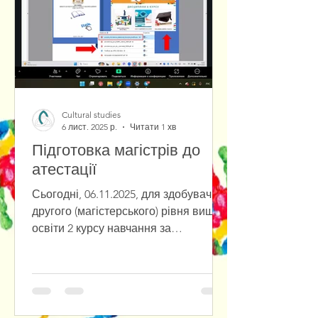
кожен першокурсник урочисто
присягнув дотримува
Cultural studies
6 лист. 2025 р.
Читати 1 хв
Підготовка магістрів до
атестації
Сьогодні, 06.11.2025, для здобувачів
другого (магістерського) рівня вищої
освіти 2 курсу навчання за
спеціальністю 034 Культурологія
було проведено онлайн-
консультацію в межах підготовки до
атестації. Заступник завідувача
кафедри з навчально-методичної