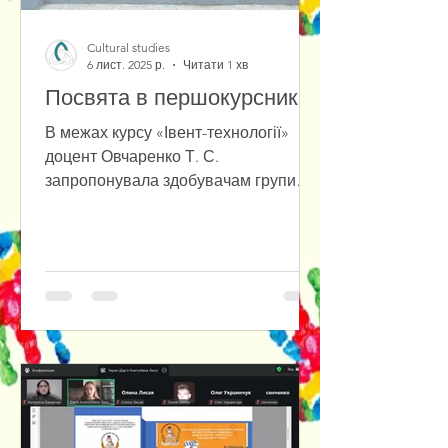
Cultural studies
6 лист. 2025 р.
Читати 1 хв
Посвята в першокурсники
В межах курсу «Івент-технології»
доцент Овчаренко Т. С.
запропонувала здобувачам групи
ІК-24 закріпити отримані під час
занять знання на практичному
досвіді й організувати івент –
«Присвята для першого курсу».
Студенти придумали та реалізували
свій план заходу, в програмі був
квест по корпусах університету,
творчі групові завдання, тематичні
призи та солодкий стіл.
Кульмінаційним моментом стала
церемонія «Клятви семи кольорів» –