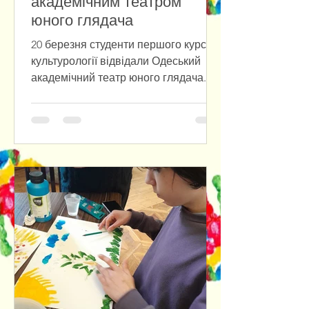
академічним театром
юного глядача
20 березня студенти першого курсу
культурології відвідали Одеський
академічний театр юного глядача.
Під час екскурсії театром студенти
дізналися більше про його історію,
репертуар, особливості розвитку та
значення для культурного життя
Одеси. Вони мали змогу зазирнути за
лаштунки, поринути в особливу
атмосферу театру, відчути емоційну
силу живої гри акторів та глибше
зрозуміти специфіку театрального
мистецтва. Живе знайомство з
театром допомогло не лише
розширити знання, а й