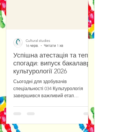
Cultural studies
16 черв.
Читати 1 хв
Успішна атестація та теплі
спогади: випуск бакалаврів
культурології 2026
Сьогодні для здобувачів
спеціальності 034 Культурологія
завершився важливий етап
професійного становлення, у саме
відбулися атестаційний екзамен та
захист кваліфікаційних робіт
першого (бакалаврського) рівня
вищої освіти. Під час підсумкової