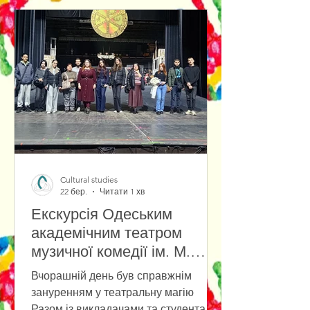
галузь знань 03 Гуманітарні науки
аспіранта Лихацького Андрія
Васильовича за темою:
"Трансформація світоглядної
парадигми у процесі формування
штучного інтелекту". Науковий
керівник: доктор філософських наук,
доцент, професор кафедри
інформаційної діяльност
Cultural studies
22 бер.
Читати 1 хв
Екскурсія Одеським
академічним театром
музичної комедії ім. М.
Водяного
Вчорашній день був справжнім
зануренням у театральну магію
Разом із викладачами та студентами