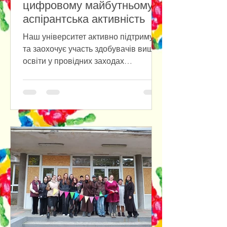
цифровому майбутньому:
аспірантська активність
Наш університет активно підтримує
та заохочує участь здобувачів вищої
освіти у провідних заходах
сьогодення, таким чином сприяючи
їхній інтеграції в експертне
середовище та формуючи
висококваліфікованих фахівців, що
слідкують за актуальними трендами.
На одній із таких подій нещодавно
був наш аспірант Дмитро Ткаченко
групи 033/24, який здобуває ступінь
доктора філософії за ОНП
«Філософія» на нашій кафедрі. Tech
Unity: Clusters Forum об’єднав до
обговорень ІТ-кластери та спільн