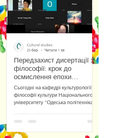
внутрішньомузейного
документознавства, який провела
заступниця директора музею.
Студентам не лише
Cultural studies
25 бер.
Читати 1 хв
Передзахист дисертації з
філософії: крок до
осмислення епохи
штучного інтелекту.
Сьогодні на кафедрі культурології та
філософії культури Національного
університету "Одеська політехніка"
відбувся передзахист
дисертаційного дослідження на
здобуття ступеня доктора філософії
за спеціальністю 033 Філософія,