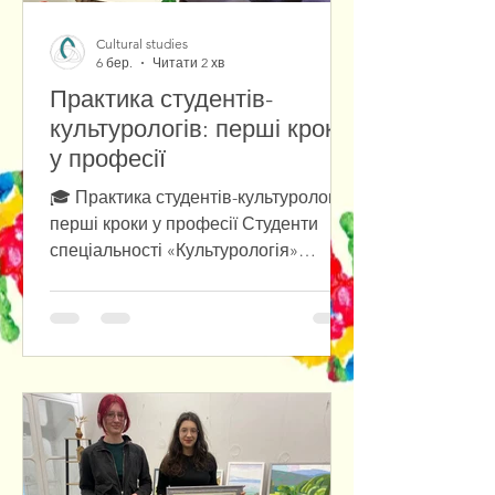
Cultural studies
6 бер.
Читати 2 хв
Практика студентів-
культурологів: перші кроки
у професії
🎓 Практика студентів-культурологів:
перші кроки у професії Студенти
спеціальності «Культурологія»
Національного університету
«Одеська політехніка» успішно
пройшли виробничу практику у
різних культурних установах Одеси.
Під час практики вони мали змогу
ознайомитися з роботою закладів
культури, долучитися до реальних
професійних завдань, а також
отримати практичний досвід у сфері