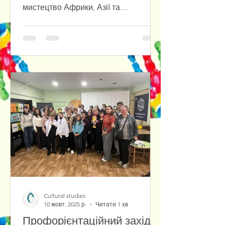
мистецтво Африки, Азії та
Американського континенту» цього
семестру отримали незвичне, але
надзвичайно цікаве завдання –
створити власний китайський пейзаж
у традиції шань-шуй (“гори й води”).
Мета цього завдання – не просто
відтворити художній стиль, а відчути
світогляд, що стоїть за ним: гармонію
людини та природи, тишу, ритм
дихання й простір порожнечі, який
говорить не менше, ніж форма.
Використовуючи т
Cultural studies
10 жовт. 2025 р.
Читати 1 хв
Профорієнтаційний захід