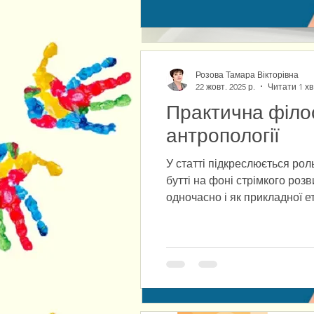
Розова Тамара Вікторівна
22 жовт. 2025 р.
Читати 1 хв
Практична філос
антропології
У статті підкреслюється ро
бутті на фоні стрімкого роз
одночасно і як прикладної е
людини. Крізь призму культу
людиною довіри до самої с