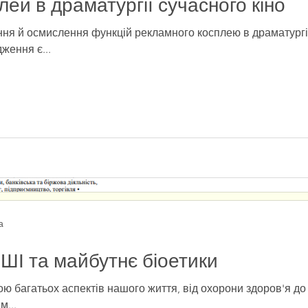
ей в драматургії сучасного кіно
Сучасне тіло л
соціальна катег
ження є...
«цифрового тіла
реальності
Сучасні технології змінюю
тіло, створюють умови для
можливостей та виходу у ц
а
ШІ та майбутнє біоетики
ей в драматургії сучасного кіно
ю багатьох аспектів нашого життя, від охорони здоров'я до
м...