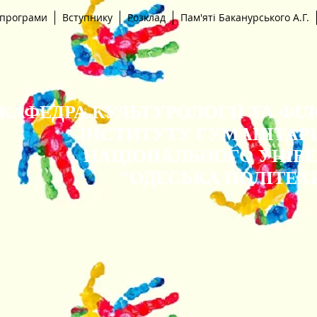
 програми
Вступнику
Розклад
Пам'яті Баканурського А.Г.
КАФЕДРА КУЛЬТУРОЛОГІЇ ТА ФІ
ІНСТИТУТУ ГУМАНІТАР
НАЦІОНАЛЬНОГО УНІВ
"ОДЕСЬКА ПОЛІТЕХ