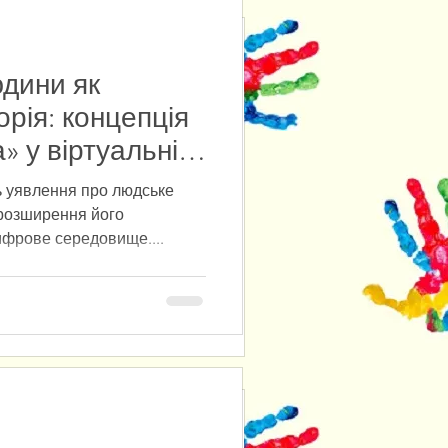
юдини як
рієнтирів нової
орія: концепція
» у віртуальній
рів людини у повсякденному
ь уявлення про людське
уміння практичної філософії
 розширення його
 форм соціального буття
ифрове середовище....
ться наслідки втрати