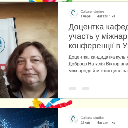
Cultural studies
1 черв.
Читати 1 хв
Доцентка кафе
участь у міжнар
конференції в У
Вроцлава
Доцентка, кандидатка культ
Доброєр Наталія Вікторівна
міжнародній міждисципліна
«Przyszłość już tu jest. Pols
paradygmat», яка відбулася
нагоди відкриття Центру по
співпраці. У співпраці з польським колегою було
підготовлено та представле
присвячену актуальним пит
Cultural studies
взаємодії в європейському к
22 квіт.
Читати 1 хв
Cultural studies