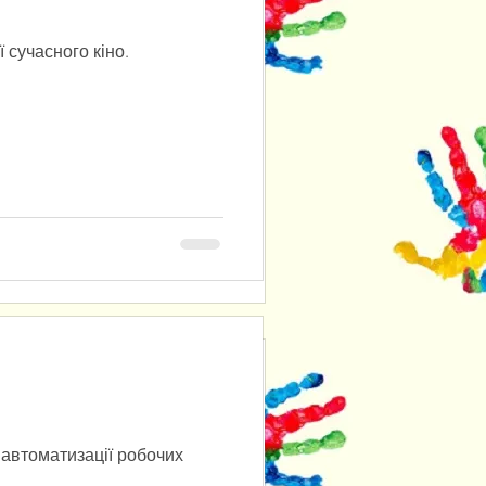
юдини як
орія: концепція
» у віртуальній
ть уявлення про людське
 розширення його
ифрове середовище....
 автоматизації робочих