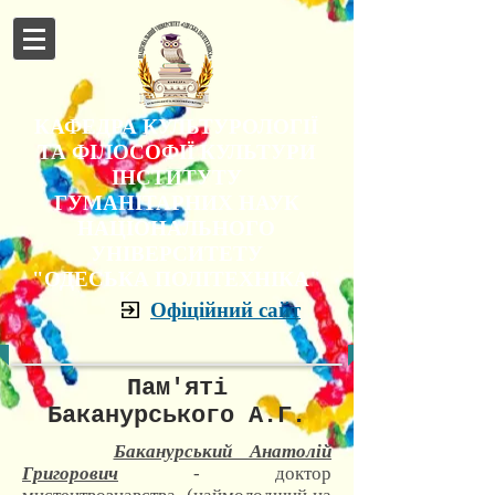
КАФЕДРА КУЛЬТУРОЛОГІЇ
ТА ФІЛОСОФІЇ КУЛЬТУРИ
ІНСТИТУТУ
ГУМАНІТАРНИХ НАУК
НАЦІОНАЛЬНОГО
УНІВЕРСИТЕТУ
"ОДЕСЬКА ПОЛІТЕХНІКА"
Офіційний сайт
Пам'яті
Баканурського А.Г.
Баканурський Анатолій
Григорович
-
доктор