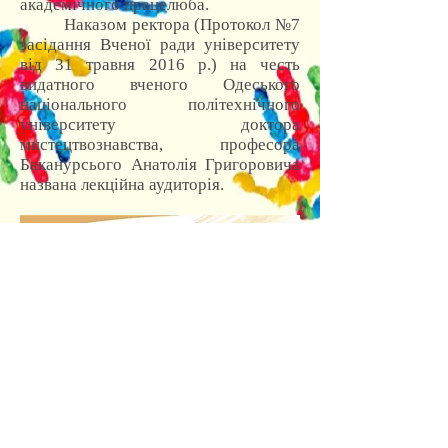
академічного працелюба.
Наказом ректора (Протокол №7
засідання Вченої ради університету
від 31 травня 2016 р.) на честь
видатного вченого Одеського
національного політехнічного
університету доктора
мистецтвознавства, професора
Баканурсього Анатолія Григоровича
названа лекційна аудиторія.