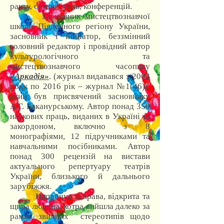
рангу, симпозіумів, конференцій.
Засновник мистецтвознавчої
школи Південного регіону України,
засновник і ініціатор, беззмінний
головний редактор і провідний автор
культурологічного та
мистецтвознавчого часопису
«Аркадія»
. (журнал видавався з 2003
року по 2016 рік – журнал №1(46)),
який був присвячений засновнику
А.Г. Баканурському. Автор понад 350
наукових праць, виданих в Україні та
закордоном, включно з 8
монографіями, 12 підручниками та
навчальними посібниками. Автор
понад 300 рецензій на вистави
актуального репертуару театрів
України, близького й дальнього
зарубіжжя.
Напрочуд яскрава, відкрита та
щира людина, котра вийшла далеко за
рамки звичних стереотипів щодо