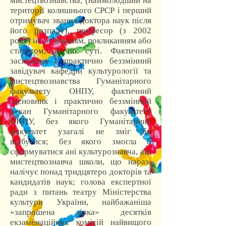
мистецтвознавства, (наймолодший на
території колишнього СРСР і перший
отримувач звання доктора наук після
його розпаду), професор (з 2002
року) не за званням, покликанням або
статусом, а по суті. Фактичний
засновник і практично беззмінний
завідувач кафедри культурології та
мистецтвознавства Гуманітарного
факультету ОНПУ, фактичний
засновник і практично беззмінний
декан Гуманітарного факультету
ОНПУ, без якого Гуманітарний
факультет узагалі не зміг би
відбутися; без якого змогла б
сформуватися ані культурознавча, ані
мистецтвознавча школи, що наразі
налічує понад тридцятеро докторів та
кандидатів наук; голова експертної
ради з питань театру Міністерства
культури України, найбажаніша
«запрошена зірка» десятків
екзаменаційних комісій найвищого