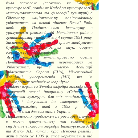
була заснована (спочатку як Кафедра
культурології, потім як Кафедра культурології,
мистецтвознавства та філософії культури) в
Одеському національному політехнічному
університеті на основі рішення Вченої Ради
тоді ще Політехнічного Інституту з
урахуванням рекомендацій Методичної ради з
гуманітаризації наказом від 4 серпня 1991 року.
Засновником кафедри та її першим завідувачем
був кандидат філологічних наук, доцент
Корнілов Юрій Миколайович.
Через широку гуманітаризацію освіти
Політехнічний інститут перетворився на
Університет, що є членом Асоціації
університетів Європи (EUA), Міжнародної
Асоціації університетів (IAU) та ін.
міжнародних освітніх консорціумів.
Однією з перших в Україні кафедра викладала на
конкурсній основі дисципліну «Світова та
вітчизняна культура» для всіх спеціальностей
ОНПУ і долучилася до створення курсу
«Культурологія», який з 1993 р. стає
нормативним для всіх вишів України.
Паралельно, як продовження і розширення курсу,
в якості факультативу «на замовлення»
студентів викладачі кафедри Баканурський А.Г.
та Місюн А.В. читали курс «Історія релігії»,
який з того ж 1995 р. стає нормативним під