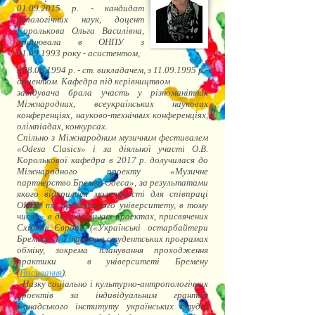
01.09.2015
р. - кандидат
філологічних наук, доцент
Королькова Ольга Василівна,
працювала в ОНПУ з
01.09.1993
року - асистентом,
з
08.08.1994
р. - ст. викладачем, з
11.09.1995
р.-
доцентом. Кафедра під керівництвом
завідувача брала участь у різноманітних
Міжнародних, всеукраїнських наукових
конференціях, науково-технічних конференціях,
олімпіадах, конкурсах.
Спільно з Міжнародним музичним фестивалем
«Odesa Clasics» і за діяльної участі О.В.
Королькової кафедра в 2017 р. долучилася до
Міжнародного проекту «Музичне
партнерство Бремен-Одеса», за результатами
якого відкрилися можливості для співпраці
ОНПУ та Бременського університету, в тому
числі – в дослідницьких проектах, присвячених
Східній Європі («Українські остарбайтери
Бремену»), а також в студентських програмах
обміну, зокрема планування проходження
практики в університеті Бремену
(
Посилання
).
Низку соціально і культурно-антропологічних
проєктів за індивідуальним грантом
Канадського інституту українських студій