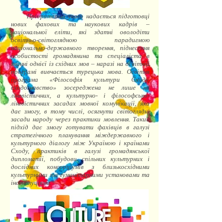
Пріоритетна увага надається підготовці
нових фахових та наукових кадрів –
національної еліти, які здатні оволодіти
освітньо-світоглядною парадигмою
національно-державного творення, піднесення
особистості громадянина та спеціаліста в
знанні однієї із східних мов – наразі на освітній
програмі вивчається турецька мова. Освітня
програма «Філософія культури Сходу,
сходознавство» зосереджена не лише на
лінгвістичних, а культурно- і філософсько-
лінгвістичних засадах мовної комунікації, яка
дає змогу, в тому числі, осягнути світоглядні
засади народу через практики мовлення. Такий
підхід дає змогу готувати фахівців в галузі
стратегічного планування міждержавного і
культурного діалогу між Україною і країнами
Сходу, практиків в галузі громадянської
дипломатії, побудови спільних культурних і
дослідних консорціумів з близькосхідними
культурними та гуманітарними установами та
інституціями.