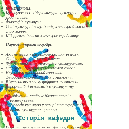
Культурологія.
Культурологія, кіберкультура, культурна
урбаністика.
Філософія культури.
Соціокультурні комунікації, культура ділового
спілкування.
Кіберреальність як культурне середовище.
Наукові напрями кафедри
Актуалізація культурного ресурсу регіону.
Соціокультурний менеджмент.
Фундаментальна і прикладна культурологія.
Стратегії сучасної філософської думки.
Науково-гуманітарний горизонт
філософського осмислення сучасності.
Візуальність в епоху цифрових технологій.
Інформаційні технології в культурному
просторі.
Дослідження проблем ідентичності в
сучасному світі.
Онтологія культури у вимірі трансформації
сучасних культурних практик.
Історія кафедри
Кафедра культурології та філософії культури