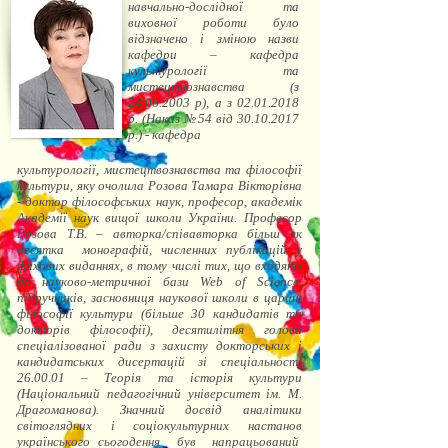
навчально-дослідної та
виховної роботи було
відзначено і зміною назви
кафедри – кафедра
культурології та
мистецтвознавства (з
24.06.2003
р), а з
02.01.2018
р. (Наказ №54 від
30.10.2017
р.) - кафедра
культурології, мистецтвознавства та філософії
культури, яку очолила Розова Тамара Вікторівна
- доктор філософських наук, професор, академік
Академії наук вищої школи України. Професор
Розова Т.В. – авторка/співавторка більш як
десятка монографій, численних публікацій у
фахових виданнях, в тому числі тих, що входять
до науково-метричної бази Web of Science,
підручників, засновниця наукової школи в царині
філософії культури (більше 30 кандидатів та
докторів філософії), десятилітня голова
спеціалізованої ради з захисту докторських і
кандидатських дисертацій зі спеціальності
26.00.01 – Теорія та історія культури
(Національний педагогічний університет ім. М.
Драгоманова). Значний досвід аналітики
світоглядних і соціокультурних настанов
українського сьогодення був напрацьований