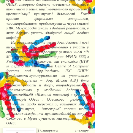
ОНПУ, створено декілька навчальних модулів, в
тому числі з геймизації навчального процесу та
креативізації культурної діяльності. Хоча
проект формально завершився,
«постпродакшен» продовжується через спільні
з ІКС Міжнародні школи з доданої реальності, в
яких беруть участь здобувачі вищої освіти
кафедри.
На розвиток освіти через дослідження і нові
технологічні практики спрямовано і участь у
спільних грантових проектах (в тому числі від
Міністерства закордонних справ ФРН № 333) з
Університетом технології та економіки (HTW
м. Берлін) та «Iternational Centre of Computer
Systems and Applications» ІКС ОНПУ.
Студентами-культурологами як учасниками
команд (керівник – доц. Місюн А.В.) були
виконані роботи зі збору, впорядкуванню та
завантаженню у мобільний додаток -
мультимедіагід «Німецькі поселенці в культурі
та історії Одеси і Одеського регіону» -
матеріали щодо персоналій, визначних місць,
явищ культури, інженерної справи тощо
«одеських німців», та мультимедіагід по залу О.
Соколова в Музеї сучасного мистецтва м.
Одеси.
Розширення спектру