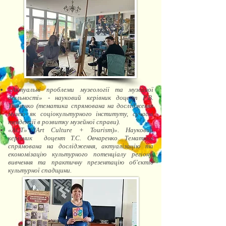
«Актуальні проблеми музеології та музейної
діяльності» - науковий керівник доцент Р.В.
Ткаченко (тематика спрямована на дослідження
музею як соціокультурного інституту, сучасні
тенденції в розвитку музейної справи).
«ACT» (Art Culture + Tourism)». Науковий
керівник доцент Т.С. Овчаренко. Тематика
спрямована на дослідження, актуалізацію та
економізацію культурного потенціалу регіону,
вивчення та практичну презентацію об'єктів
культурної спадщини.