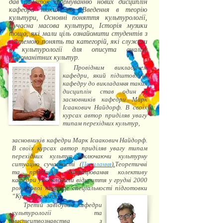
дав початок формуванню нових дисциплін
кафедри таких як: Введення в теорію
культури, Основні поняття культурології,
Сучасна масова культура, Історія музики
тощо, які мали ціль ознайомити студентів з
системою понять та категорій, які служили
в культурології для описута аналізу
різноманітних культур.
Провідним викладачем
кафедри, який підштовхнув
кафедру до викладання таких
дисциплін став один з
засновників кафедри Марк
Ісаакович Найдорф. В своїх
курсах автор приділяв увагу
типам перехідних культур,
засновників кафедри Марк Ісаакович Найдорф.
В своїх курсах автор приділяв увагу типам
перехідних культур, включаючи культурну
ситуацію сучасності (
Посилання
).
Теоретичні
та практичні напрацювання колективу
кафедри уможливили відкриття у грудні 2000
року нової тоді ще спеціальності підготовки
“Культурологія”.
Третій завідувач кафедри
культурології та
мистецтвознавства з