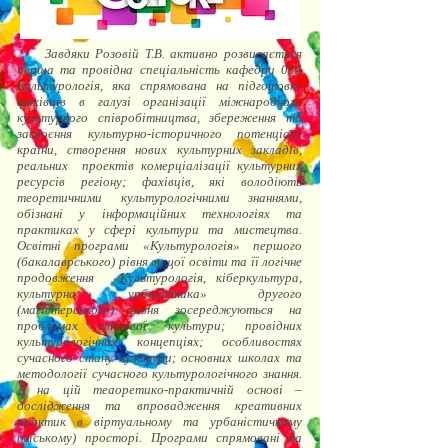
Завдяки Розовій Т.В. активно розвивається
перша та провідна спеціальність кафедри 034
Культурологія, яка спрямована на підготовку
фахівців в галузі організації міжнародного
культурного співробітництва, збереження та
засвоєння культурно-історичного потенціалу
країни, створення нових культурних закладів,
реальних проектів комерціалізації культурних
ресурсів регіону; фахівців, які володіють
теоретичними культурологічними знаннями,
обізнані у інформаційних технологіях та
практиках у сфері культури та мистецтва.
Освітні програми «Культурологія» першого
(бакалаврського) рівня вищої освіти та її логічне
продовження «Культурологія, кіберкультура,
культурна урбаністика» другого
(магістерського) рівня зосереджуються на
проблемах світової культури; провідних
культурологічних концепціях; особливостях
сучасного стану культури; основних школах та
методології сучасного культурологічного знання.
А на цій теаоретико-практичній основі –
дослідження та впровадження креативних
практик в віртуальному та урбаністичному
(міському) просторі. Програми спрямовані на