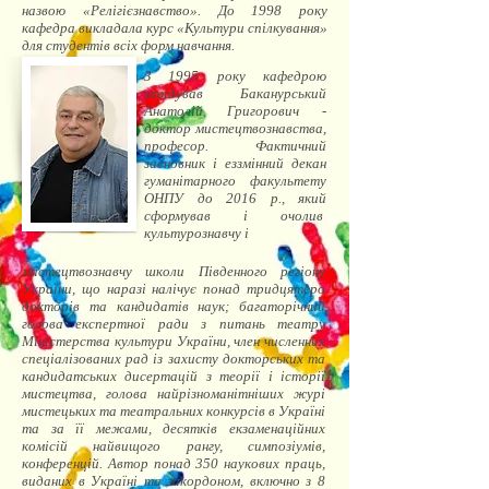
назвою «Релігієзнавство». До 1998 року
кафедра викладала курс «Культури спілкування»
для студентів всіх форм навчання.
З 1995 року кафедрою
завідував Баканурський
Анатолій Григорович -
доктор мистецтвознавства,
професор. Фактичний
засновник і еззмінний декан
гуманітарного факультету
ОНПУ до 2016 р., який
сформував і очолив
культурознавчу і
мистецтвознавчу школи Південного регіону
України, що наразі налічує понад тридцятеро
докторів та кандидатів наук; багаторічний
голова експертної ради з питань театру
Міністерства культури України, член численних
спеціалізованих рад із захисту докторських та
кандидатських дисертацій з теорії і історії
мистецтва, голова найрізноманітніших журі
мистецьких та театральних конкурсів в Україні
та за її межами, десятків екзаменаційних
комісій найвищого рангу, симпозіумів,
конференцій. Автор понад 350 наукових праць,
виданих в Україні та закордоном, включно з 8