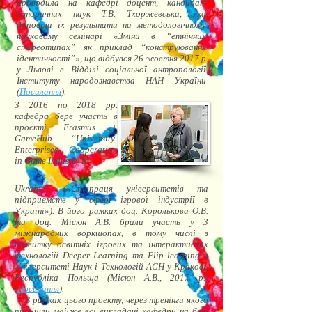
проводила на кафедрі доцент, кандидат
історичних наук Т.В. Тхоржевська, яка
доповіла їх результати на методологічному
науковому семінарі «Зміни в “етнічних
стереотипах” як приклад “конструювання
ідентичності”», що відбувся 26 жовтня 2017 р
у Львові в Відділі соціальної антропології
Інституту народознавства НАН України
(
Посилання
).
З 2016 по 2018 рр.
кафедра бере участь в
проєкті Erasmus +
GameHub “University-
Enterprises Cooperation
in Game Industry in
Ukraine” («Співпраця університетів та
підприємств у сфері ігрової індустрії в
Україні»). В його рамках доц. Королькова О.В.
та доц. Місюн А.В. брали участь у 3
міжнародних воркшопах, в тому числі з
розвитку освітніх ігрових та інтерактивних
технологій Deeper Learning та Flip learning в
Університеті Наук і Технологій AGH у Кракові,
Республіка Польща (Місюн А.В., 2017 р.)
(
Посилання
).
В рамках цього проекту, через тренінги якого
пройшли майже всі викладачі кафедри на базі