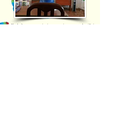
Кафедра має тісні наукові та професійні
зв’язки зі спорідненими кафедрами вищих
навчальних закладів Києва, Харкова, Львова,
Донецька та Луганська (виведені на
підконтрольну територію України), Рівного
тощо та успішно співпрацює з низкою
організацій, фірм та установ, які пропонують
робочі місця для випускників кафедри і які є
базою для проходження виробничої та
переддипломної практики для студентів
спеціальності.
В основу навчального процесу на кафедрі
покладено органічне поєднання науки, освіти та
практики як необхідної умови для формування
високоосвіченої, творчої особистості.
Навчально-лабораторна база кафедри включає
навчальні аудиторії, оснащені сучасним
комп’ютерним та мультимедійним обладнанням.
До формування вибіркової складової освітніх
програм, організації науково-навчального
процесу, оцінювання його якості та адаптації
першокурсників до системи навчання в
Одеському національному політехнічному