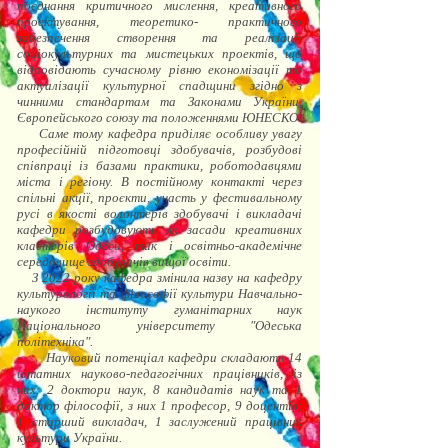
поєднання критичного мислення, креативного
проектування, теоретико- практичного
забезпечення створення та реалізації
соціокультурних та мистецьких проектів, що
відповідають сучасному рівню економізації та
актуалізації культурної спадщини згідно з
чинними стандартам та Законами України,
Європейського союзу та положеннями ЮНЕСКО.
Саме тому кафедра приділяє особливу увагу
професійній підготовці здобувачів, розбудові
співпраці із базами практики, роботодавцями
міста і регіону. В постійному контакті через
спільні акції, проєкти, участь у фестивальному
русі в якості волонтерів здобувачі і викладачі
кафедри розбудовують як засади креативних
кластерів Одеси, так і освітньо-академічне
середовище здобувачів вищої освіти.
З 2022 року кафедра змінила назву на кафедру
культурології та філософії культури Навчально-
наукого інституту гуманітарних наук
Національного університету "Одеська
політехніка".
Науковий потенціал кафедри складають 14
штатних науково-педагогічних працівників, із
них: 2 доктори наук, 8 кандидатів наук та 1
доктор філософії, з них 1 професор, 9 доцентів;
1 старший викладач, 1 заслужений працівник
культури України.