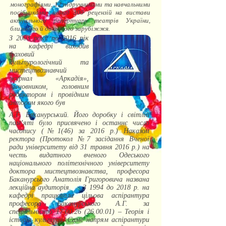
монографіями, 12 підручниками та навчальними
посібниками; понад 300 рецензій на вистави
актуального репертуару театрів України,
близького й дальнього зарубіжжя.
З 2003 року по 2016 рік
на кафедрі виходив
фаховий
культурологічний та
мистецтвознавчий
журнал «Аркадія»,
засновником, головним
редактором і провідним
автором якого був
А.Г. Баканурський. Його доробку і світлій
пам’яті було присвячено і останнє число
часопису (№1(46) за 2016 р.) Наказом
ректора (Протокол №7 засідання Вченої
ради університету від 31 травня 2016 р.) на
честь видатного вченого Одеського
національного політехнічного університету
доктора мистецтвознавства, професора
Баканурсього Анатолія Григоровича названа
лекційна аудиторія. З 1994 до 2018 р. на
кафедрі працювала цільова аспірантура
професора Баканурського А.Г. за
спеціальністю
17.00.26 (26.00.01)
– Теорія і
історія культури. Саме напрям аспірантури