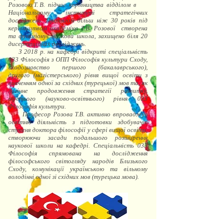
Розовою Т. В. підчас керівництва відділом в
Національному інституті стратегічних
досліджень. Протягом більш ніж 30 років під
керівництвом академіка Т.В. Розової створена
та функціонує наукова школа, захищено біля 20
дисертаційних досліджень.
З 2018 р. на кафедрі відкриті спеціальність
033 Філософія з ОПП Філософія культури Сходу,
сходознавство першого (бакалаврського),
другого (магістерського) рівня вищої освіти з
вивченням одної за східних (турецької) мов та, як
логічне продовження стратегії розвитку,
третього (науково-освітнього) рівня 033
Філософія культури.
Професор Розова Т.В. активно впроваджує
освітню діяльність з підготовки здобувачів
ступеня доктора філософії у сфері вищої освіти,
створюючи засади подальшого розширення
наукової школи на кафедрі. Спеціальність 033
Філософія спрямована на дослідження
філософського світогляду народів Близького
Сходу, комунікації українською та вільному
володінні одної зі східних мов (турецька мова).