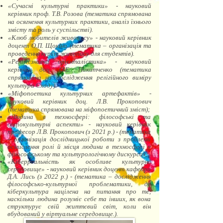
«Сучасні культурні практики» - науковий
керівник проф. Т.В. Розова (тематика спрямована
на осягнення культурних практики, аналіз їхнього
змісту та роль у суспільстві).
«Клюб любителів живопису» - науковий керівник
доцент О.П. Щокіна (тематика – організація та
проведення курсів живопису для студентів).
«Релігієзнавча орієнталістика» - науковий
керівник доц. О.Е. Никитченко (тематика
спрямована на дослідження релігійного виміру
культури Сходу).
«Міфопоетика культурних артефактів» -
науковий керівник доц. Л.В. Прокопович
(тематика спрямована на міфопоетичний зміст);
«Людина в техносфері: філософські та
соціокультурні аспекти» - науковий керівник
професор Л.В. Прокопович (з 2021 р.) -
(тематика
– організація дослідницької роботи з проблеми
осмислення ролі й місця людини в техносфері у
філософському та культурологічному дискурсах
;
«Кіберреальність як особливе культурне
середовище» - науковий керівник доцент кафедри
Д.А. Лись (з 2022 р.) -
(тематика – дослідження
філософсько-культурної проблематики, де
кіберкультура націлена на питання про те,
наскільки людина розуміє себе та інших, як вона
структурує свій життєвий світ, коли він
вбудований у віртуальне середовище.).