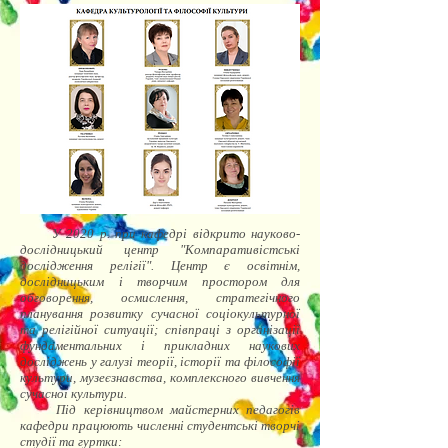
У 2020 р. при кафедрі відкрито науково-
дослідницький центр "Компаративістські
дослідження релігії". Центр є освітнім,
дослідницьким і творчим простором для
обговорення, осмислення, стратегічного
планування розвитку сучасної соціокультурної
та релігійної ситуації; співпраці з організації
фундаментальних і прикладних наукових
досліджень у галузі теорії, історії та філософії
культури, музеєзнавства, комплексного вивчення
сучасної культури.
Під керівництвом майстерних педагогів
кафедри працюють численні студентські творчі
студії та гуртки: