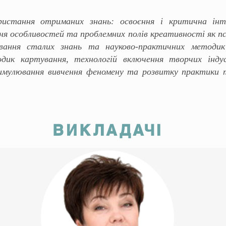
истання отриманих знань: освоєння і критична інт
ння особливостей та проблемних полів креативності як пс
ування сталих знань та науково-практичних методи
одик картування, технологій включення творчих інду
имулювання вивчення феномену та розвитку практики тв
ВИКЛАДАЧІ