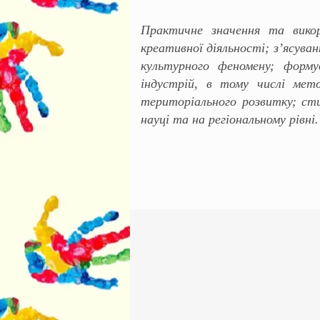
Практичне значення та викор
креативної діяльності; з’ясува
культурного феномену; форм
індустрій, в тому числі мет
територіального розвитку; ст
науці та на регіональному рівні.