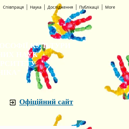
Співпраця
Наука
Дослідження
Публікації
More
ЛОСОФІЇ КУЛЬТУРИ
НИХ НАУК
ЕРСИТЕТУ
НІКА"
Офіційний сайт