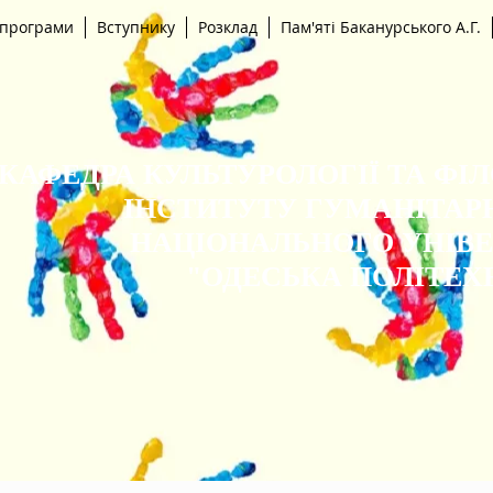
 програми
Вступнику
Розклад
Пам'яті Баканурського А.Г.
КАФЕДРА КУЛЬТУРОЛОГІЇ ТА ФІ
ІНСТИТУТУ ГУМАНІТАР
НАЦІОНАЛЬНОГО УНІВ
"ОДЕСЬКА ПОЛІТЕХ