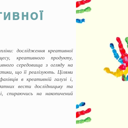
ТИВНОЇ
пліни: дослідження креативної
цесу, креативного продукту,
ивного середовища з огляду на
тики, що її реалізують. Цілями
ахівців в креативній галузі і,
здатних вести дослідницьку та
ні, спираючись на накопичений