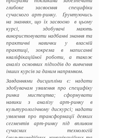
програма покликана забезпечити
глибоке засвоєння специфіки
сучасного арт-ринку. Ґрунтуючись
на знаннях, що їх засвоєно в цьому
курсі, здобувачі мають
використовувати надбанні знання та
практичні навички у власній
практиці, зокрема в написанні
кваліфікаційної роботи, а також
аналіз основних підходів до вивчення
інших курсів за даним напрямком.
Завданнями дисципліни є: надати
здобувачам уявлення про специфіку
ринка мистецтва; сформувати
навики з аналізу арт-ринку в
культурологічному дискурсі; надати
уявлення про трансформації деяких
сегментів арт-ринку під впливом
сучасних технологій
(мультимедійних, комунікаційних та