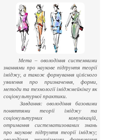
Мета – оволодіння системними
знаннями про наукове підґрунтя теорії
іміджу, а також формування цілісного
уявлення про призначення, форми,
методи та технології іміджмейкінгу як
соціокультурної практики.
Завдання: оволодіння базовими
поняттями теорії іміджу та
соціокультурних комунікацій,
отримання систематизованих знань
про наукове підґрунтя теорії іміджу;
оволодіння механізмами формування