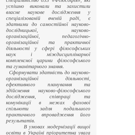
спеціальністю 033 «Філософія», які
успішно виконали та захистили
власне наукове дослідження у
спеціалізованій вченій раді, є
здатними до самостійної науково-
дослідницької, науково-
організаційної, педагогічно-
організаційної та практичної
діяльності у сфері філософських
наук і міждисциплінарної
комплексної царини філософського
та гуманітарного знання.
Сформувати здатність до науково-
організаційної діяльності,
ефективного планування та
здійснення науково-філософського
дослідження, співпраці та
комунікації в межах фахової
спільноти задля подальшого
практичного впровадження його
результатів.
В умовах модернізації вищої
освіти в Україні пріоритетна увага