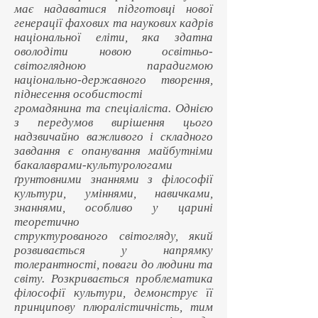
має надаватися підготовці нової
генерації фахових та наукових кадрів
національної еліти, яка здатна
оволодіти новою освітньо-
світоглядною парадигмою
національно-державного творення,
піднесення особистості
громадянина та спеціаліста. Однією
з передумов вирішення цього
надзвичайно важливого і складного
завдання є опанування майбутніми
бакалаврами-культурологами
ґрунтовними знаннями з філософії
культури, уміннями, навичками,
знаннями, особливо у царині
теоретично
структурованого світогляду, який
розвивається у напрямку
толерантності, поваги до людини та
світу. Розкривається проблематика
філософії культури, демонструє її
принципову плюралістичність, тим