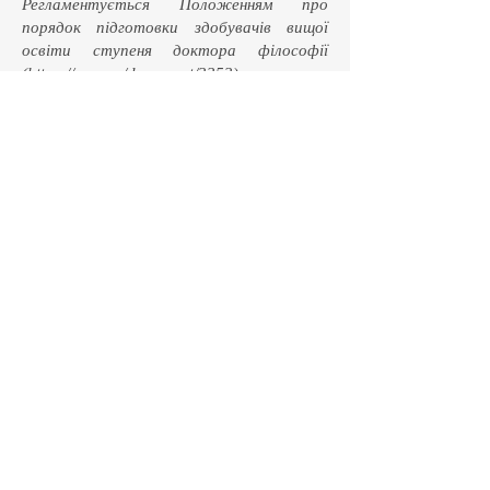
Регламентується Положенням про
порядок підготовки здобувачів вищої
освіти ступеня доктора філософії
(
https://opu.ua/document/3353
).
Ресурсне забезпечення
реалізації програми
Специфічні характеристики
кадрового забезпечення
Понад 90 % професорсько-викладацького
складу, задіяного до викладання циклу
дисциплін професійної підготовки,
мають відповідні наукові ступені до
дисциплін, які викладають
Специфічні характеристики