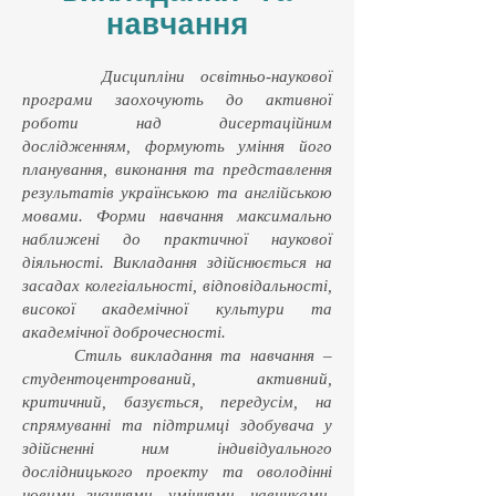
навчання
Дисципліни освітньо-наукової
програми заохочують до активної
роботи над дисертаційним
дослідженням, формують уміння його
планування, виконання та представлення
результатів українською та англійською
мовами. Форми навчання максимально
наближені до практичної наукової
діяльності. Викладання здійснюється на
засадах колегіальності, відповідальності,
високої академічної культури та
академічної доброчесності.
Стиль викладання та навчання –
студентоцентрований, активний,
критичний, базується, передусім, на
спрямуванні та підтримці здобувача у
здійсненні ним індивідуального
дослідницького проекту та оволодінні
новими знаннями, уміннями, навичками,