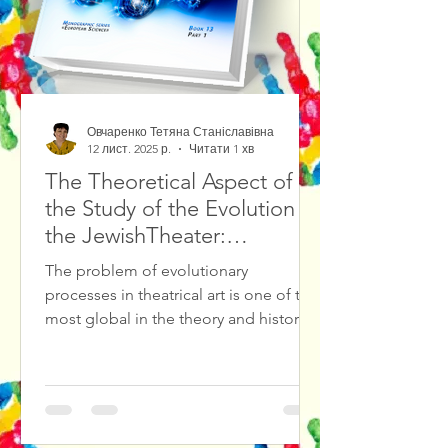
Овчаренко Тетяна Станіславівна
12 лист. 2025 р.
Читати 1 хв
The Theoretical Aspect of
the Study of the Evolution of
the JewishTheater:
Methodological Foundations
The problem of evolutionary
and Source Study Base
processes in theatrical art is one of the
most global in the theory and history
of culture, in particular in theatrical
culture. The result of solving such
problems is the diagnosis and
forecasting of cultural crises in
theatrical culture, the search for ways