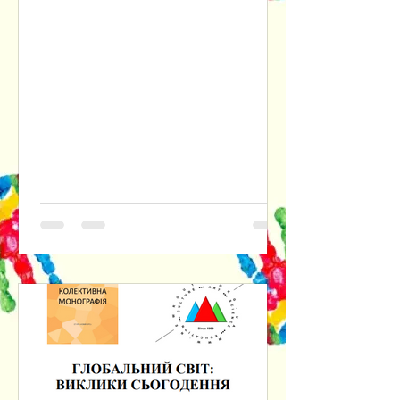
інтелекту. Наголошується на
доцільності розуміння практичної
філософії одночасно і як прикладної
етики, і як ціннісно-нормативного
фундаменту інституційних форм
соціального буття людини. Крізь
призму культурно-антропологічного
та психологічного аспектів
досліджуються наслідки втрати
людиною довіри до самої себе,
відмовляючись