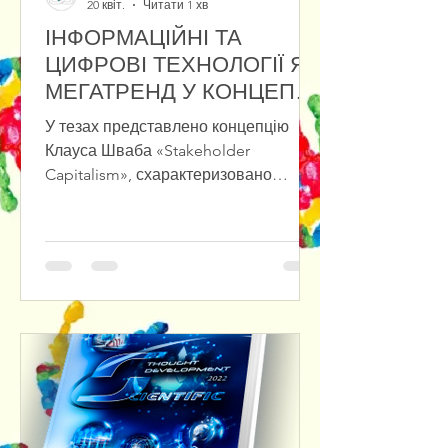
20 квіт.
Читати 1 хв
ІНФОРМАЦІЙНІ ТА
ЦИФРОВІ ТЕХНОЛОГІЇ ЯК
МЕГАТРЕНД У КОНЦЕПЦІЇ
«STAKEHOLDER
У тезах представлено концепцію
CAPITALISM»
Клауса Шваба «Stakeholder
Capitalism», схарактеризовано
переваги та проблеми зв’язку між
фізичними, біологічними та
цифровими проявами мегатрендів.