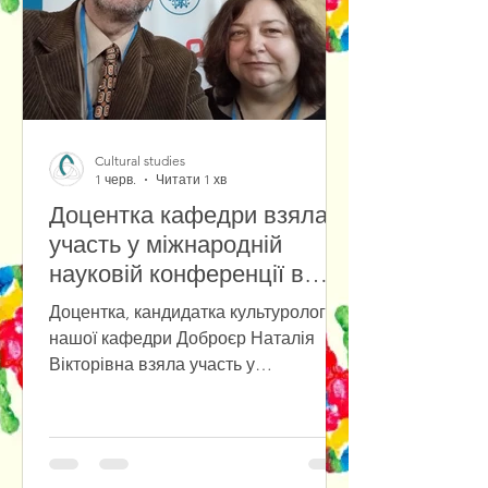
Cultural studies
1 черв.
Читати 1 хв
Доцентка кафедри взяла
участь у міжнародній
науковій конференції в
Університеті Вроцлава
Доцентка, кандидатка культурології
нашої кафедри Доброєр Наталія
Вікторівна взяла участь у
міжнародній міждисциплінарній
науковій конференції «Przyszłość już
tu jest. Polska–Ukraina–Europa: Nowy
paradygmat», яка відбулася в