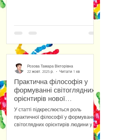
reactions in the new techno-social
reality. The study of the socio-
psychological posture of people in the
conditions of social chaos and the new
techno-reality has shown that people
have different behavioral reactions:
from the desire for self-isolation (due
to socio- and technophobia) to
immersion in the cult of
Розова Тамара Вікторівна
technology.The
22 жовт. 2025 р.
Читати 1 хв
Практична філософія у
формуванні світоглядних
орієнтирів нової
антропології
У статті підкреслюється роль
практичної філософії у формуванні
світоглядних орієнтирів людини у
повсякденному бутті на фоні
стрімкого розвитку штучного