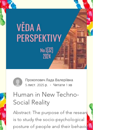
out of them.We propose to consider
Jewish theatrical art as a center of a
certain cultural knowledge. As a matter
of fact, cultural knowledge is
represented by var
Прокопович Лада Валеріївна
5 лист. 2025 р.
Читати 1 хв
Human in New Techno-
Social Reality
Abstract: The purpose of the research
is to study the socio-psychological
posture of people and their behavioral