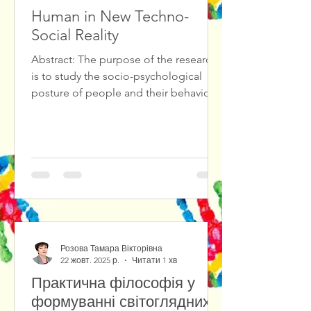
Human in New Techno-
Social Reality
Abstract: The purpose of the research
is to study the socio-psychological
posture of people and their behavioral
reactions in the new techno-social
reality. The study of the socio-
psychological posture of people in the
conditions of social chaos and the new
techno-reality has shown that people
have different behavioral reactions:
from the desire for self-isolation (due
to socio- and technophobia) to
immersion in the cult of
Розова Тамара Вікторівна
technology.The
22 жовт. 2025 р.
Читати 1 хв
Практична філософія у
формуванні світоглядних