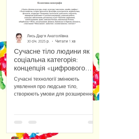
Лись Дар'я Анатоліївна
30 січ. 2025 р.
Читати 1 хв
Сучасне тіло людини як
соціальна категорія:
концепція «цифрового
тіла» у віртуальній
Сучасні технології змінюють
реальності
уявлення про людське тіло,
створюють умови для розширення
його можливостей та виходу у
цифрове середовище....