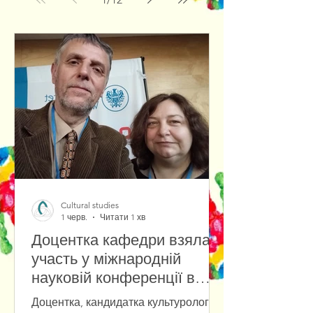
Cultural studies
1 черв.
Читати 1 хв
Доцентка кафедри взяла
участь у міжнародній
науковій конференції в
Університеті Вроцлава
Доцентка, кандидатка культурології