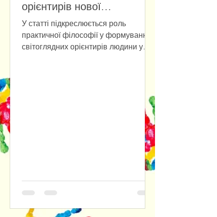
орієнтирів нової
антропології
У статті підкреслюється роль
практичної філософії у формуванні
світоглядних орієнтирів людини у
повсякденному бутті на фоні
стрімкого розвитку штучного
інтелекту. Наголошується на
доцільності розуміння практичної
філософії одночасно і як прикладної
етики, і як ціннісно-нормативного
фундаменту інституційних форм
соціального буття людини. Крізь
призму культурно-антропологічного
та психологічного аспектів
досліджуються наслідки втрати
людиною довіри до самої себе,
відмовляючись