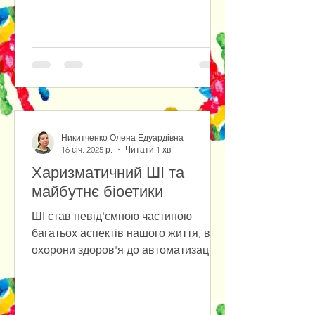
Никитченко Олена Едуардівна
16 січ. 2025 р.
Читати 1 хв
Харизматичний ШІ та
майбутнє біоетики
ШІ став невід'ємною частиною
багатьох аспектів нашого життя, від
охорони здоров'я до автоматизації
робочих процесів, однак зі
зростанням...