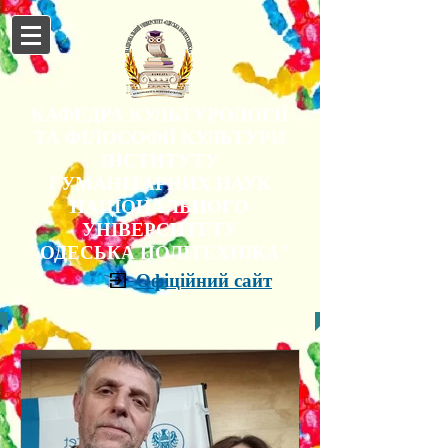
КАФЕДРА КУЛЬТУРОЛОГІЇ
ТА ФІЛОСОФІЇ КУЛЬТУРИ
ІНСТИТУТУ
ГУМАНІТАРНИХ НАУК
НАЦІОНАЛЬНОГО
УНІВЕРСИТЕТУ
"ОДЕСЬКА ПОЛІТЕХНІКА"
Офіційний сайт