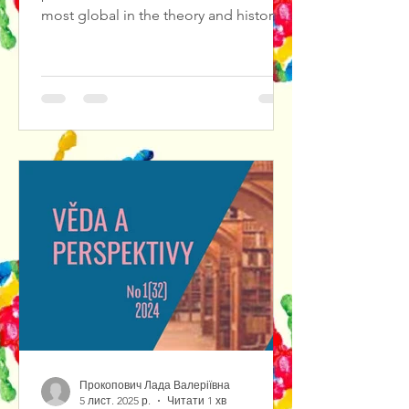
most global in the theory and history
of culture, in particular in theatrical
culture. The result of solving such
problems is the diagnosis and
forecasting of cultural crises in
theatrical culture, the search for ways
out of them.We propose to consider
Jewish theatrical art as a center of a
certain cultural knowledge. As a matter
of fact, cultural knowledge is
represented by var
Прокопович Лада Валеріївна
5 лист. 2025 р.
Читати 1 хв