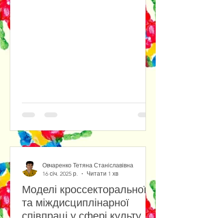
Овчаренко Тетяна Станіславівна
16 січ. 2025 р.
Читати 1 хв
Моделі кроссекторальної
та міждисциплінарної
співпраці у сфері культури