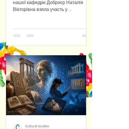
нашої кафедри Доброєр Наталія
Вікторівна взяла участь у
міжнародній міждисциплінарній
науковій конференції «Przyszłość już
tu jest. Polska–Ukraina–Europa: Nowy
paradygmat», яка відбулася в
Університеті Вроцлава з нагоди
відкриття Центру польсько-
української співпраці. У співпраці з
польським колегою було
підготовлено та представлено
наукову доповідь, присвячену
актуальним питанням польсько-
української взаємодії в
європейському контексті.
Cultural studies