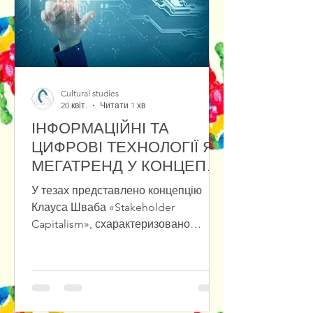
на збереження інновацій у культ
Cultural studies
20 квіт.
Читати 1 хв
ІНФОРМАЦІЙНІ ТА
ЦИФРОВІ ТЕХНОЛОГІЇ ЯК
МЕГАТРЕНД У КОНЦЕПЦІЇ
«STAKEHOLDER
У тезах представлено концепцію
CAPITALISM»
Клауса Шваба «Stakeholder
Capitalism», схарактеризовано
переваги та проблеми зв’язку між
фізичними, біологічними та
цифровими проявами мегатрендів.