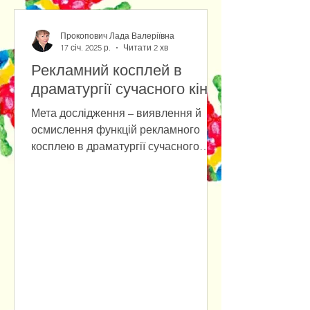
Прокопович Лада Валеріївна
17 січ. 2025 р.
Читати 2 хв
Рекламний косплей в
драматургії сучасного кіно
Мета дослідження – виявлення й
осмислення функцій рекламного
косплею в драматургії сучасного
кіно. Основними методами
дослідження є...