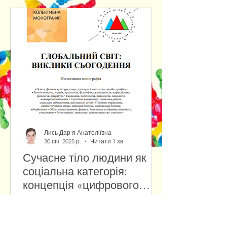
Лись Дар'я Анатоліївна
30 січ. 2025 р.
Читати 1 хв
Сучасне тіло людини як
соціальна категорія:
концепція «цифрового
тіла» у віртуальній
Сучасні технології змінюють
реальності
уявлення про людське тіло,