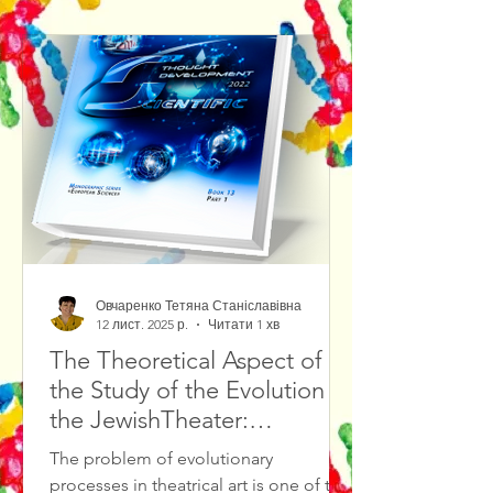
Овчаренко Тетяна Станіславівна
12 лист. 2025 р.
Читати 1 хв
The Theoretical Aspect of
the Study of the Evolution of
the JewishTheater:
Methodological Foundations
The problem of evolutionary
and Source Study Base
processes in theatrical art is one of the