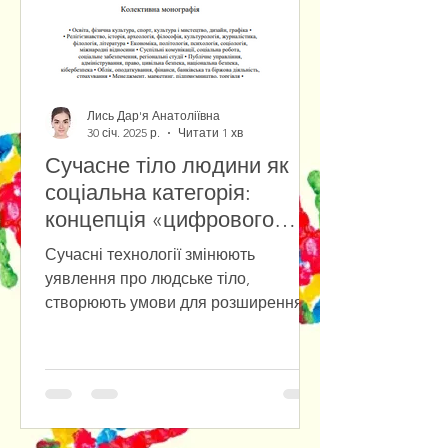
Лись Дар'я Анатоліївна
30 січ. 2025 р.
Читати 1 хв
Сучасне тіло людини як
соціальна категорія:
концепція «цифрового
тіла» у віртуальній
Сучасні технології змінюють
реальності
уявлення про людське тіло,
створюють умови для розширення
його можливостей та виходу у
цифрове середовище....