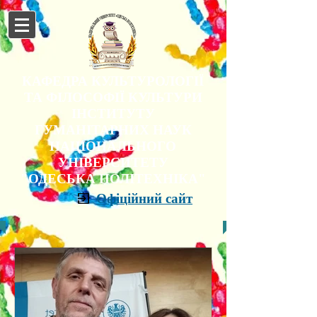
КАФЕДРА КУЛЬТУРОЛОГІЇ
ТА ФІЛОСОФІЇ КУЛЬТУРИ
ІНСТИТУТУ
ГУМАНІТАРНИХ НАУК
НАЦІОНАЛЬНОГО
УНІВЕРСИТЕТУ
"ОДЕСЬКА ПОЛІТЕХНІКА"
Офіційний сайт