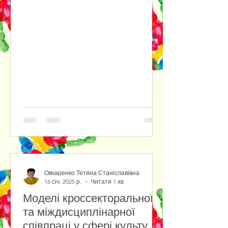
Овчаренко Тетяна Станіславівна
16 січ. 2025 р.
Читати 1 хв
Моделі кроссекторальної
та міждисциплінарної
співпраці у сфері культури