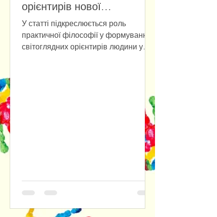
орієнтирів нової
антропології
У статті підкреслюється роль
практичної філософії у формуванні
світоглядних орієнтирів людини у
повсякденному бутті на фоні
стрімкого розвитку штучного
інтелекту. Наголошується на
доцільності розуміння практичної
філософії одночасно і як прикладної
етики, і як ціннісно-нормативного
фундаменту інституційних форм
соціального буття людини. Крізь
призму культурно-антропологічного
та психологічного аспектів
досліджуються наслідки втрати
людиною довіри до самої себе,
відмовляючись