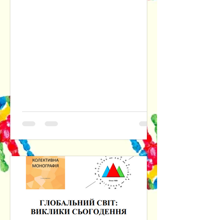
інтелекту. Наголошується на
доцільності розуміння практичної
філософії одночасно і як прикладної
етики, і як ціннісно-нормативного
фундаменту інституційних форм
соціального буття людини. Крізь
призму культурно-антропологічного
та психологічного аспектів
досліджуються наслідки втрати
людиною довіри до самої себе,
відмовляючись