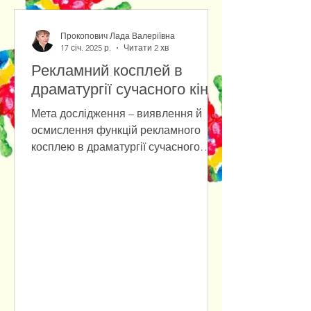
Прокопович Лада Валеріївна
17 січ. 2025 р.
Читати 2 хв
Рекламний косплей в
драматургії сучасного кіно
Мета дослідження – виявлення й
осмислення функцій рекламного
косплею в драматургії сучасного
кіно. Основними методами
дослідження є...