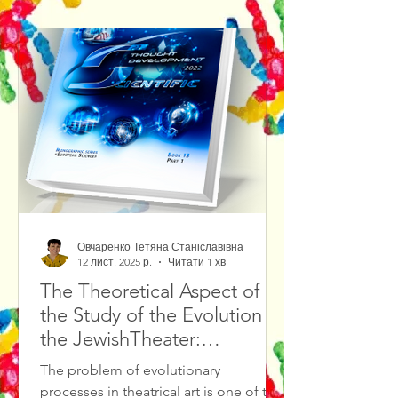
Овчаренко Тетяна Станіславівна
12 лист. 2025 р.
Читати 1 хв
The Theoretical Aspect of
the Study of the Evolution of
the JewishTheater:
Methodological Foundations
The problem of evolutionary
and Source Study Base
processes in theatrical art is one of the