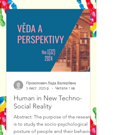
out of them.We propose to consider
Jewish theatrical art as a center of a
certain cultural knowledge. As a matter
of fact, cultural knowledge is
represented by var
Прокопович Лада Валеріївна
5 лист. 2025 р.
Читати 1 хв
Human in New Techno-
Social Reality
Abstract: The purpose of the research
is to study the socio-psychological
posture of people and their behavioral