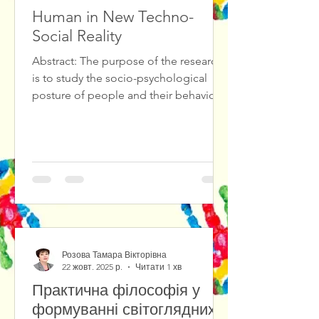
Human in New Techno-
Social Reality
Abstract: The purpose of the research
is to study the socio-psychological
posture of people and their behavioral
reactions in the new techno-social
reality. The study of the socio-
psychological posture of people in the
conditions of social chaos and the new
techno-reality has shown that people
have different behavioral reactions:
from the desire for self-isolation (due
to socio- and technophobia) to
immersion in the cult of
Розова Тамара Вікторівна
technology.The
22 жовт. 2025 р.
Читати 1 хв
Практична філософія у
формуванні світоглядних