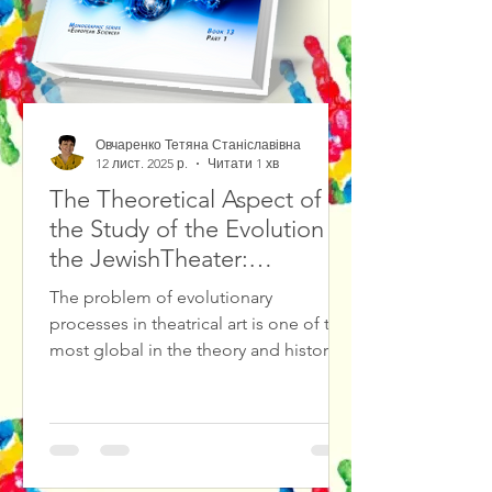
Овчаренко Тетяна Станіславівна
12 лист. 2025 р.
Читати 1 хв
The Theoretical Aspect of
the Study of the Evolution of
the JewishTheater:
Methodological Foundations
The problem of evolutionary
and Source Study Base
processes in theatrical art is one of the
most global in the theory and history
of culture, in particular in theatrical
culture. The result of solving such
problems is the diagnosis and
forecasting of cultural crises in
theatrical culture, the search for ways