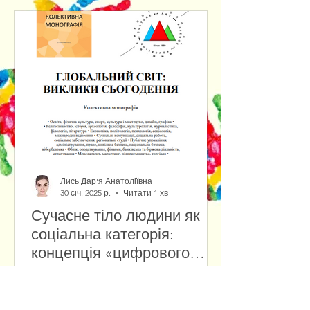
Лись Дар'я Анатоліївна
30 січ. 2025 р.
Читати 1 хв
Сучасне тіло людини як
соціальна категорія:
концепція «цифрового
тіла» у віртуальній
Сучасні технології змінюють
реальності
уявлення про людське тіло,