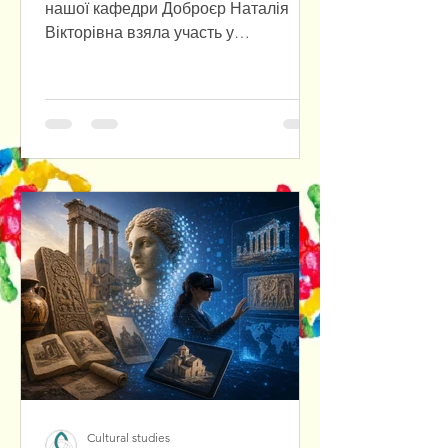
нашої кафедри Доброєр Наталія
Вікторівна взяла участь у
міжнародній міждисциплінарній
науковій конференції «Przyszłość już
tu jest. Polska–Ukraina–Europa: Nowy
paradygmat», яка відбулася в
Університеті Вроцлава з нагоди
відкриття Центру польсько-
української співпраці. У співпраці з
польським колегою було
підготовлено та представлено
наукову доповідь, присвячену
актуальним питанням польсько-
української взаємодії в
європейському контексті.
Cultural studies