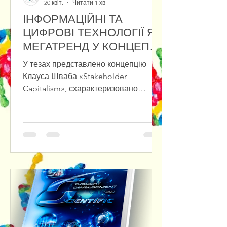
20 квіт.
Читати 1 хв
ІНФОРМАЦІЙНІ ТА
ЦИФРОВІ ТЕХНОЛОГІЇ ЯК
МЕГАТРЕНД У КОНЦЕПЦІЇ
«STAKEHOLDER
У тезах представлено концепцію
CAPITALISM»
Клауса Шваба «Stakeholder
Capitalism», схарактеризовано
переваги та проблеми зв’язку між
фізичними, біологічними та
цифровими проявами мегатрендів.