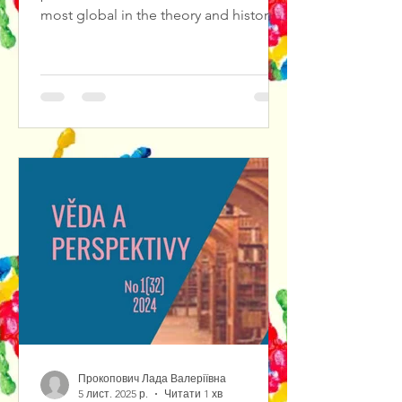
most global in the theory and history
of culture, in particular in theatrical
culture. The result of solving such
problems is the diagnosis and
forecasting of cultural crises in
theatrical culture, the search for ways
out of them.We propose to consider
Jewish theatrical art as a center of a
certain cultural knowledge. As a matter
of fact, cultural knowledge is
represented by var
Прокопович Лада Валеріївна
5 лист. 2025 р.
Читати 1 хв