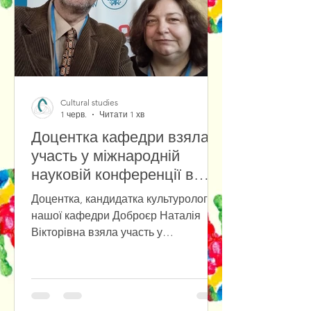
Cultural studies
1 черв.
Читати 1 хв
Доцентка кафедри взяла
участь у міжнародній
науковій конференції в
Університеті Вроцлава
Доцентка, кандидатка культурології
нашої кафедри Доброєр Наталія
Вікторівна взяла участь у
міжнародній міждисциплінарній
науковій конференції «Przyszłość już
tu jest. Polska–Ukraina–Europa: Nowy
paradygmat», яка відбулася в