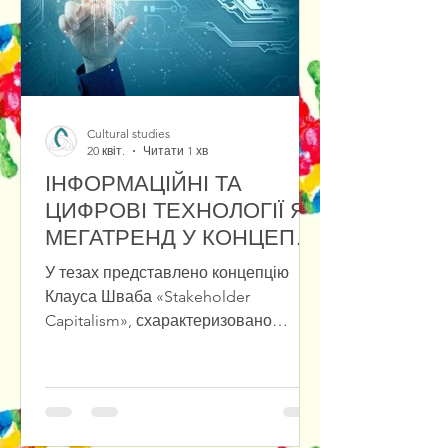
на збереження інновацій у культ
Cultural studies
20 квіт.
Читати 1 хв
ІНФОРМАЦІЙНІ ТА
ЦИФРОВІ ТЕХНОЛОГІЇ ЯК
МЕГАТРЕНД У КОНЦЕПЦІЇ
«STAKEHOLDER
У тезах представлено концепцію
CAPITALISM»
Клауса Шваба «Stakeholder
Capitalism», схарактеризовано
переваги та проблеми зв’язку між
фізичними, біологічними та
цифровими проявами мегатрендів.