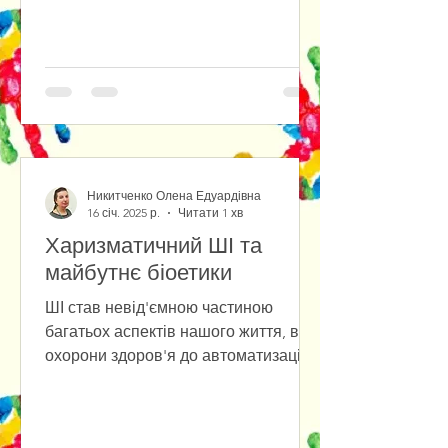
Никитченко Олена Едуардівна
16 січ. 2025 р.
Читати 1 хв
Харизматичний ШІ та
майбутнє біоетики
ШІ став невід'ємною частиною
багатьох аспектів нашого життя, від
охорони здоров'я до автоматизації
робочих процесів, однак зі
зростанням...