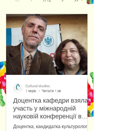
Cultural studies
1 черв.
Читати 1 хв
Доцентка кафедри взяла
участь у міжнародній
науковій конференції в
Університеті Вроцлава
Доцентка, кандидатка культурології