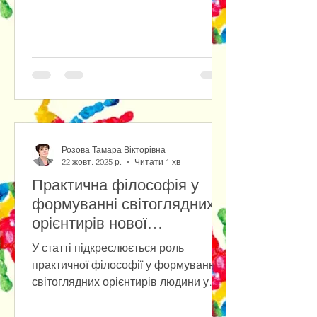
reactions in the new techno-social
reality. The study of the socio-
psychological posture of people in the
conditions of social chaos and the new
techno-reality has shown that people
have different behavioral reactions:
from the desire for self-isolation (due
to socio- and technophobia) to
immersion in the cult of
Розова Тамара Вікторівна
technology.The
22 жовт. 2025 р.
Читати 1 хв
Практична філософія у
формуванні світоглядних
орієнтирів нової
антропології
У статті підкреслюється роль
практичної філософії у формуванні
світоглядних орієнтирів людини у
повсякденному бутті на фоні
стрімкого розвитку штучного