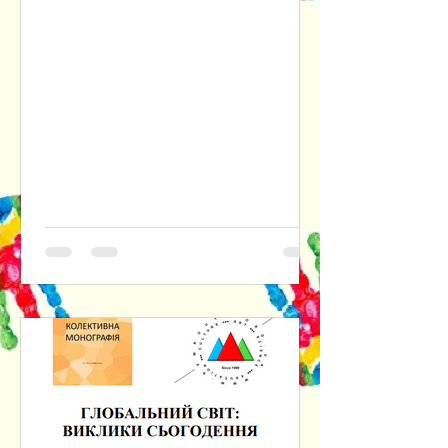
інтелекту. Наголошується на
доцільності розуміння практичної
філософії одночасно і як прикладної
етики, і як ціннісно-нормативного
фундаменту інституційних форм
соціального буття людини. Крізь
призму культурно-антропологічного
та психологічного аспектів
досліджуються наслідки втрати
людиною довіри до самої себе,
відмовляючись