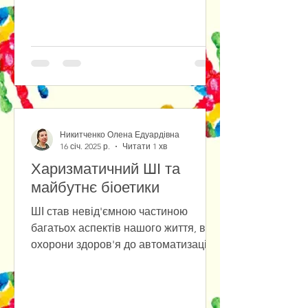
Никитченко Олена Едуардівна
16 січ. 2025 р.
Читати 1 хв
Харизматичний ШІ та
майбутнє біоетики
ШІ став невід'ємною частиною
багатьох аспектів нашого життя, від
охорони здоров'я до автоматизації
робочих процесів, однак зі
зростанням...