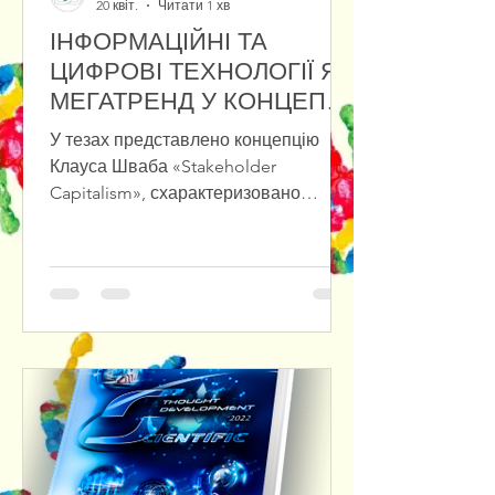
20 квіт.
Читати 1 хв
ІНФОРМАЦІЙНІ ТА
ЦИФРОВІ ТЕХНОЛОГІЇ ЯК
МЕГАТРЕНД У КОНЦЕПЦІЇ
«STAKEHOLDER
У тезах представлено концепцію
CAPITALISM»
Клауса Шваба «Stakeholder
Capitalism», схарактеризовано
переваги та проблеми зв’язку між
фізичними, біологічними та
цифровими проявами мегатрендів.