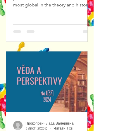
most global in the theory and history
of culture, in particular in theatrical
culture. The result of solving such
problems is the diagnosis and
forecasting of cultural crises in
theatrical culture, the search for ways
out of them.We propose to consider
Jewish theatrical art as a center of a
certain cultural knowledge. As a matter
of fact, cultural knowledge is
represented by var
Прокопович Лада Валеріївна
5 лист. 2025 р.
Читати 1 хв