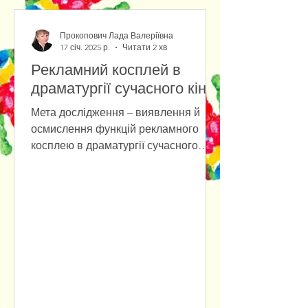
Прокопович Лада Валеріївна
17 січ. 2025 р.
Читати 2 хв
Рекламний косплей в
драматургії сучасного кіно
Мета дослідження – виявлення й
осмислення функцій рекламного
косплею в драматургії сучасного
кіно. Основними методами
дослідження є...