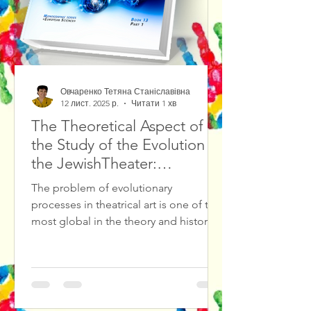
Овчаренко Тетяна Станіславівна
12 лист. 2025 р.
Читати 1 хв
The Theoretical Aspect of
the Study of the Evolution of
the JewishTheater:
Methodological Foundations
The problem of evolutionary
and Source Study Base
processes in theatrical art is one of the
most global in the theory and history
of culture, in particular in theatrical
culture. The result of solving such
problems is the diagnosis and
forecasting of cultural crises in
theatrical culture, the search for ways