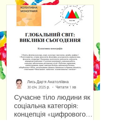
Лись Дар'я Анатоліївна
30 січ. 2025 р.
Читати 1 хв
Сучасне тіло людини як
соціальна категорія:
концепція «цифрового
тіла» у віртуальній
Сучасні технології змінюють
реальності
уявлення про людське тіло,