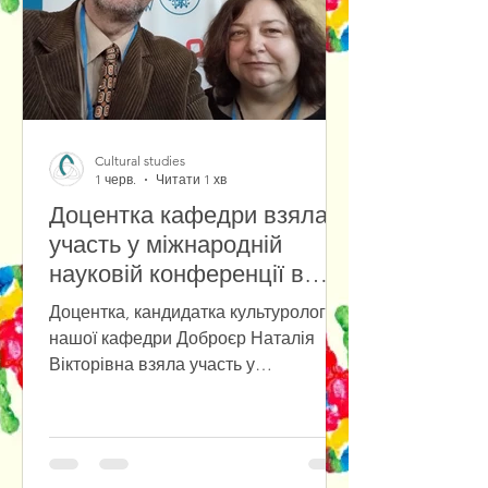
Cultural studies
1 черв.
Читати 1 хв
Доцентка кафедри взяла
участь у міжнародній
науковій конференції в
Університеті Вроцлава
Доцентка, кандидатка культурології
нашої кафедри Доброєр Наталія
Вікторівна взяла участь у
міжнародній міждисциплінарній
науковій конференції «Przyszłość już
tu jest. Polska–Ukraina–Europa: Nowy
paradygmat», яка відбулася в