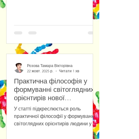
reactions in the new techno-social
reality. The study of the socio-
psychological posture of people in the
conditions of social chaos and the new
techno-reality has shown that people
have different behavioral reactions:
from the desire for self-isolation (due
to socio- and technophobia) to
immersion in the cult of
Розова Тамара Вікторівна
technology.The
22 жовт. 2025 р.
Читати 1 хв
Практична філософія у
формуванні світоглядних
орієнтирів нової
антропології
У статті підкреслюється роль
практичної філософії у формуванні
світоглядних орієнтирів людини у
повсякденному бутті на фоні
стрімкого розвитку штучного