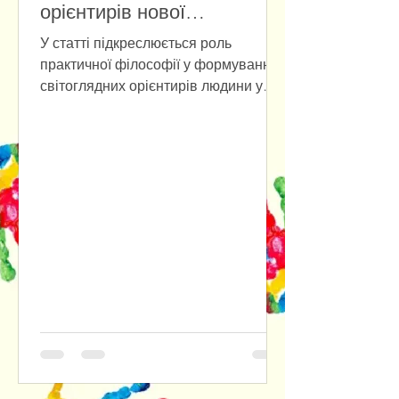
орієнтирів нової
антропології
У статті підкреслюється роль
практичної філософії у формуванні
світоглядних орієнтирів людини у
повсякденному бутті на фоні
стрімкого розвитку штучного
інтелекту. Наголошується на
доцільності розуміння практичної
філософії одночасно і як прикладної
етики, і як ціннісно-нормативного
фундаменту інституційних форм
соціального буття людини. Крізь
призму культурно-антропологічного
та психологічного аспектів
досліджуються наслідки втрати
людиною довіри до самої себе,
відмовляючись