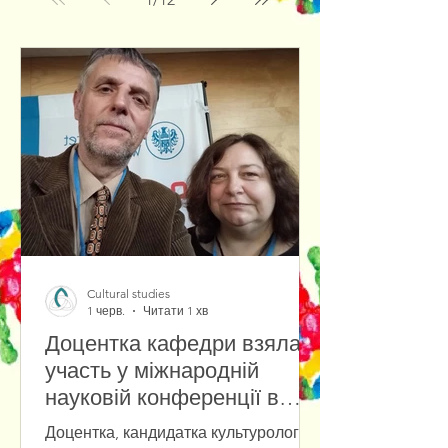
Cultural studies
1 черв.
Читати 1 хв
Доцентка кафедри взяла
участь у міжнародній
науковій конференції в
Університеті Вроцлава
Доцентка, кандидатка культурології