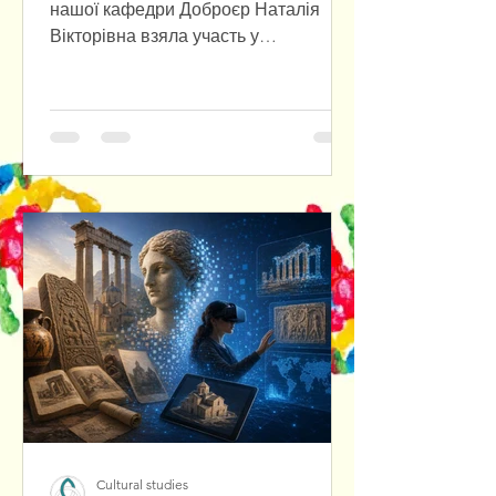
нашої кафедри Доброєр Наталія
Вікторівна взяла участь у
міжнародній міждисциплінарній
науковій конференції «Przyszłość już
tu jest. Polska–Ukraina–Europa: Nowy
paradygmat», яка відбулася в
Університеті Вроцлава з нагоди
відкриття Центру польсько-
української співпраці. У співпраці з
польським колегою було
підготовлено та представлено
наукову доповідь, присвячену
актуальним питанням польсько-
української взаємодії в
європейському контексті.
Cultural studies