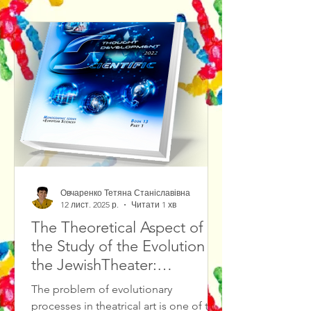
Овчаренко Тетяна Станіславівна
12 лист. 2025 р.
Читати 1 хв
The Theoretical Aspect of
the Study of the Evolution of
the JewishTheater:
Methodological Foundations
The problem of evolutionary
and Source Study Base
processes in theatrical art is one of the