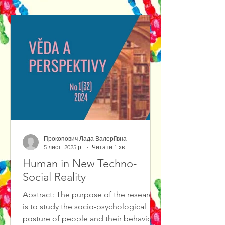
out of them.We propose to consider
Jewish theatrical art as a center of a
certain cultural knowledge. As a matter
of fact, cultural knowledge is
represented by var
Прокопович Лада Валеріївна
5 лист. 2025 р.
Читати 1 хв
Human in New Techno-
Social Reality
Abstract: The purpose of the research
is to study the socio-psychological
posture of people and their behavioral