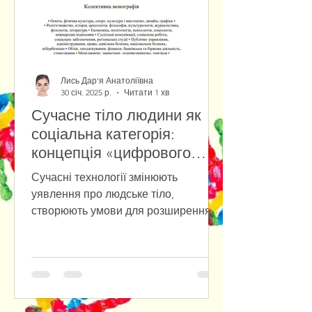
Лись Дар'я Анатоліївна
30 січ. 2025 р.
Читати 1 хв
Сучасне тіло людини як
соціальна категорія:
концепція «цифрового
тіла» у віртуальній
Сучасні технології змінюють
реальності
уявлення про людське тіло,
створюють умови для розширення
його можливостей та виходу у
цифрове середовище....