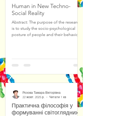
Human in New Techno-
Social Reality
Abstract: The purpose of the research
is to study the socio-psychological
posture of people and their behavioral
reactions in the new techno-social
reality. The study of the socio-
psychological posture of people in the
conditions of social chaos and the new
techno-reality has shown that people
have different behavioral reactions:
from the desire for self-isolation (due
to socio- and technophobia) to
immersion in the cult of
Розова Тамара Вікторівна
technology.The
22 жовт. 2025 р.
Читати 1 хв
Практична філософія у
формуванні світоглядних