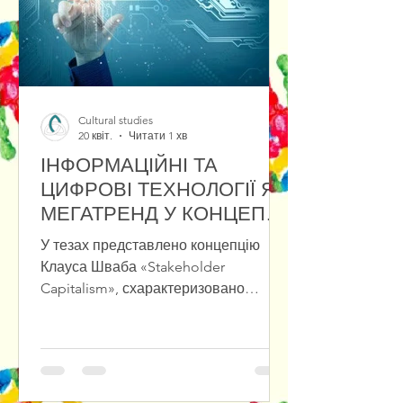
на збереження інновацій у культ
Cultural studies
20 квіт.
Читати 1 хв
ІНФОРМАЦІЙНІ ТА
ЦИФРОВІ ТЕХНОЛОГІЇ ЯК
МЕГАТРЕНД У КОНЦЕПЦІЇ
«STAKEHOLDER
У тезах представлено концепцію
CAPITALISM»
Клауса Шваба «Stakeholder
Capitalism», схарактеризовано
переваги та проблеми зв’язку між
фізичними, біологічними та
цифровими проявами мегатрендів.