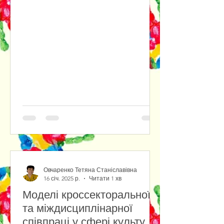
Овчаренко Тетяна Станіславівна
16 січ. 2025 р.
Читати 1 хв
Моделі кроссекторальної
та міждисциплінарної
співпраці у сфері культури