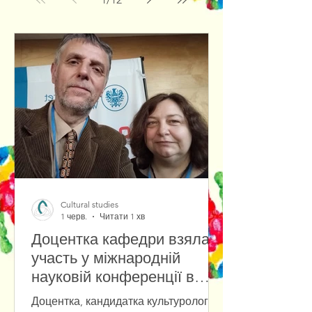
Cultural studies
1 черв.
Читати 1 хв
Доцентка кафедри взяла
участь у міжнародній
науковій конференції в
Університеті Вроцлава
Доцентка, кандидатка культурології