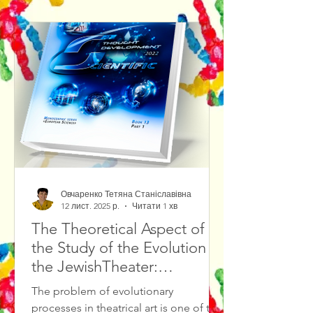
Овчаренко Тетяна Станіславівна
12 лист. 2025 р.
Читати 1 хв
The Theoretical Aspect of
the Study of the Evolution of
the JewishTheater:
Methodological Foundations
The problem of evolutionary
and Source Study Base
processes in theatrical art is one of the