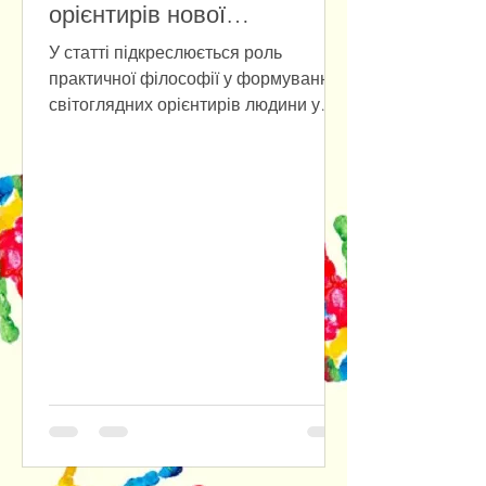
орієнтирів нової
антропології
У статті підкреслюється роль
практичної філософії у формуванні
світоглядних орієнтирів людини у
повсякденному бутті на фоні
стрімкого розвитку штучного
інтелекту. Наголошується на
доцільності розуміння практичної
філософії одночасно і як прикладної
етики, і як ціннісно-нормативного
фундаменту інституційних форм
соціального буття людини. Крізь
призму культурно-антропологічного
та психологічного аспектів
досліджуються наслідки втрати
людиною довіри до самої себе,
відмовляючись