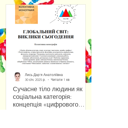
Лись Дар'я Анатоліївна
30 січ. 2025 р.
Читати 1 хв
Сучасне тіло людини як
соціальна категорія:
концепція «цифрового
тіла» у віртуальній
Сучасні технології змінюють
реальності
уявлення про людське тіло,