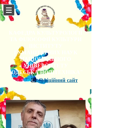
КАФЕДРА КУЛЬТУРОЛОГІЇ
ТА ФІЛОСОФІЇ КУЛЬТУРИ
ІНСТИТУТУ
ГУМАНІТАРНИХ НАУК
НАЦІОНАЛЬНОГО
УНІВЕРСИТЕТУ
"ОДЕСЬКА ПОЛІТЕХНІКА"
Офіційний сайт