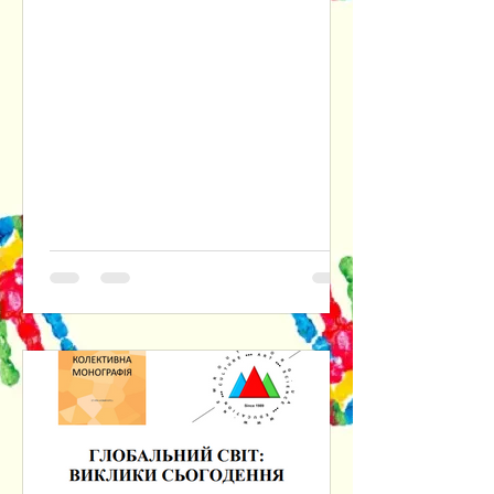
інтелекту. Наголошується на
доцільності розуміння практичної
філософії одночасно і як прикладної
етики, і як ціннісно-нормативного
фундаменту інституційних форм
соціального буття людини. Крізь
призму культурно-антропологічного
та психологічного аспектів
досліджуються наслідки втрати
людиною довіри до самої себе,
відмовляючись