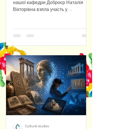
нашої кафедри Доброєр Наталія
Вікторівна взяла участь у
міжнародній міждисциплінарній
науковій конференції «Przyszłość już
tu jest. Polska–Ukraina–Europa: Nowy
paradygmat», яка відбулася в
Університеті Вроцлава з нагоди
відкриття Центру польсько-
української співпраці. У співпраці з
польським колегою було
підготовлено та представлено
наукову доповідь, присвячену
актуальним питанням польсько-
української взаємодії в
європейському контексті.
Cultural studies