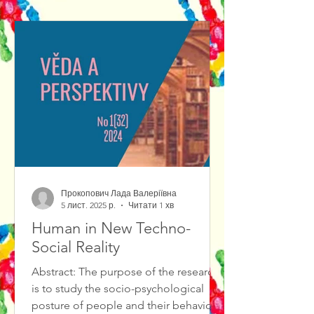
out of them.We propose to consider
Jewish theatrical art as a center of a
certain cultural knowledge. As a matter
of fact, cultural knowledge is
represented by var
Прокопович Лада Валеріївна
5 лист. 2025 р.
Читати 1 хв
Human in New Techno-
Social Reality
Abstract: The purpose of the research
is to study the socio-psychological
posture of people and their behavioral