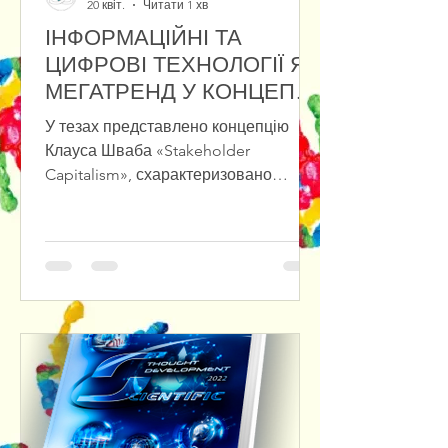
20 квіт.
Читати 1 хв
ІНФОРМАЦІЙНІ ТА
ЦИФРОВІ ТЕХНОЛОГІЇ ЯК
МЕГАТРЕНД У КОНЦЕПЦІЇ
«STAKEHOLDER
У тезах представлено концепцію
CAPITALISM»
Клауса Шваба «Stakeholder
Capitalism», схарактеризовано
переваги та проблеми зв’язку між
фізичними, біологічними та
цифровими проявами мегатрендів.