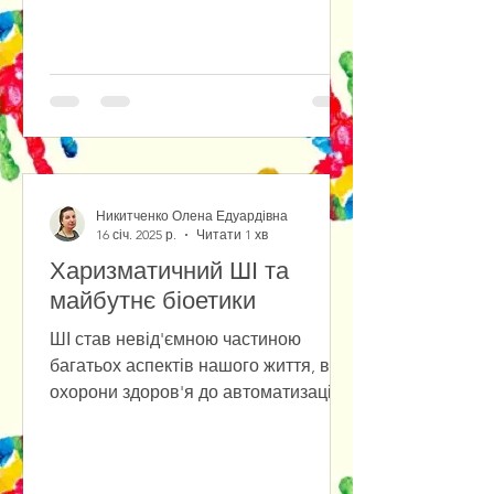
Никитченко Олена Едуардівна
16 січ. 2025 р.
Читати 1 хв
Харизматичний ШІ та
майбутнє біоетики
ШІ став невід'ємною частиною
багатьох аспектів нашого життя, від
охорони здоров'я до автоматизації
робочих процесів, однак зі
зростанням...