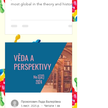
most global in the theory and history
of culture, in particular in theatrical
culture. The result of solving such
problems is the diagnosis and
forecasting of cultural crises in
theatrical culture, the search for ways
out of them.We propose to consider
Jewish theatrical art as a center of a
certain cultural knowledge. As a matter
of fact, cultural knowledge is
represented by var
Прокопович Лада Валеріївна
5 лист. 2025 р.
Читати 1 хв