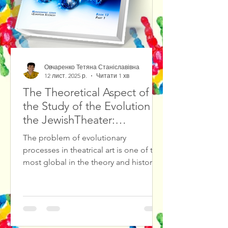
Овчаренко Тетяна Станіславівна
12 лист. 2025 р.
Читати 1 хв
The Theoretical Aspect of
the Study of the Evolution of
the JewishTheater:
Methodological Foundations
The problem of evolutionary
and Source Study Base
processes in theatrical art is one of the
most global in the theory and history
of culture, in particular in theatrical
culture. The result of solving such
problems is the diagnosis and
forecasting of cultural crises in
theatrical culture, the search for ways