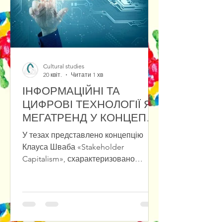
на збереження інновацій у культ
Cultural studies
20 квіт.
Читати 1 хв
ІНФОРМАЦІЙНІ ТА
ЦИФРОВІ ТЕХНОЛОГІЇ ЯК
МЕГАТРЕНД У КОНЦЕПЦІЇ
«STAKEHOLDER
У тезах представлено концепцію
CAPITALISM»
Клауса Шваба «Stakeholder
Capitalism», схарактеризовано
переваги та проблеми зв’язку між
фізичними, біологічними та
цифровими проявами мегатрендів.