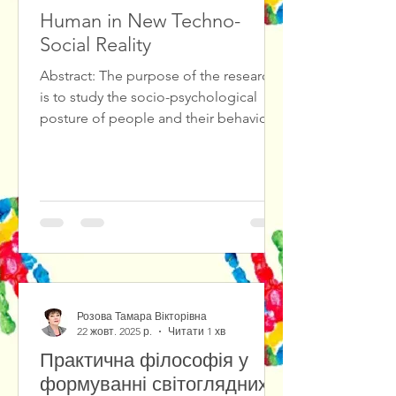
Human in New Techno-
Social Reality
Abstract: The purpose of the research
is to study the socio-psychological
posture of people and their behavioral
reactions in the new techno-social
reality. The study of the socio-
psychological posture of people in the
conditions of social chaos and the new
techno-reality has shown that people
have different behavioral reactions:
from the desire for self-isolation (due
to socio- and technophobia) to
immersion in the cult of
Розова Тамара Вікторівна
technology.The
22 жовт. 2025 р.
Читати 1 хв
Практична філософія у
формуванні світоглядних