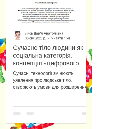
Лись Дар'я Анатоліївна
30 січ. 2025 р.
Читати 1 хв
Сучасне тіло людини як
соціальна категорія:
концепція «цифрового
тіла» у віртуальній
Сучасні технології змінюють
реальності
уявлення про людське тіло,
створюють умови для розширення
його можливостей та виходу у
цифрове середовище....