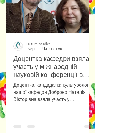
Cultural studies
1 черв.
Читати 1 хв
Доцентка кафедри взяла
участь у міжнародній
науковій конференції в
Університеті Вроцлава
Доцентка, кандидатка культурології
нашої кафедри Доброєр Наталія
Вікторівна взяла участь у
міжнародній міждисциплінарній
науковій конференції «Przyszłość już
tu jest. Polska–Ukraina–Europa: Nowy
paradygmat», яка відбулася в