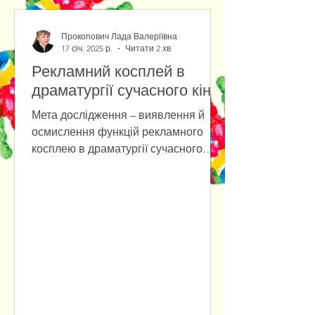
Прокопович Лада Валеріївна
17 січ. 2025 р.
Читати 2 хв
Рекламний косплей в
драматургії сучасного кіно
Мета дослідження – виявлення й
осмислення функцій рекламного
косплею в драматургії сучасного
кіно. Основними методами
дослідження є...