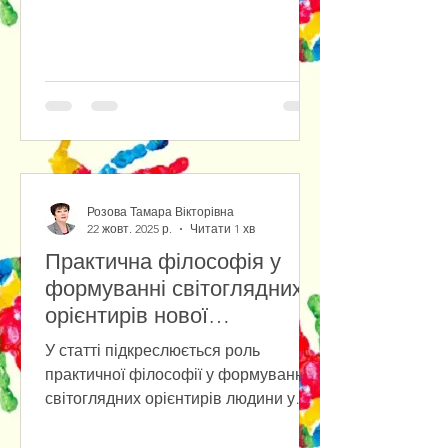
reactions in the new techno-social
reality. The study of the socio-
psychological posture of people in the
conditions of social chaos and the new
techno-reality has shown that people
have different behavioral reactions:
from the desire for self-isolation (due
to socio- and technophobia) to
immersion in the cult of
Розова Тамара Вікторівна
technology.The
22 жовт. 2025 р.
Читати 1 хв
Практична філософія у
формуванні світоглядних
орієнтирів нової
антропології
У статті підкреслюється роль
практичної філософії у формуванні
світоглядних орієнтирів людини у
повсякденному бутті на фоні
стрімкого розвитку штучного