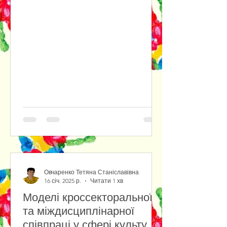
Овчаренко Тетяна Станіславівна
16 січ. 2025 р.
Читати 1 хв
Моделі кроссекторальної
та міждисциплінарної
співпраці у сфері культури