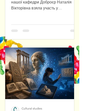
нашої кафедри Доброєр Наталія
Вікторівна взяла участь у
міжнародній міждисциплінарній
науковій конференції «Przyszłość już
tu jest. Polska–Ukraina–Europa: Nowy
paradygmat», яка відбулася в
Університеті Вроцлава з нагоди
відкриття Центру польсько-
української співпраці. У співпраці з
польським колегою було
підготовлено та представлено
наукову доповідь, присвячену
актуальним питанням польсько-
української взаємодії в
європейському контексті.
Cultural studies