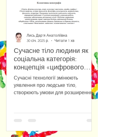
Лись Дар'я Анатоліївна
30 січ. 2025 р.
Читати 1 хв
Сучасне тіло людини як
соціальна категорія:
концепція «цифрового
тіла» у віртуальній
Сучасні технології змінюють
реальності
уявлення про людське тіло,
створюють умови для розширення
його можливостей та виходу у
цифрове середовище....