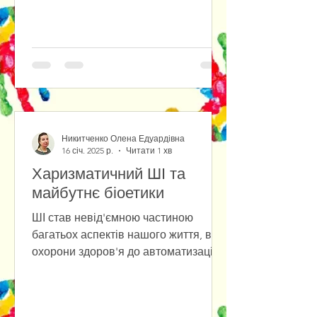
Никитченко Олена Едуардівна
16 січ. 2025 р.
Читати 1 хв
Харизматичний ШІ та
майбутнє біоетики
ШІ став невід'ємною частиною
багатьох аспектів нашого життя, від
охорони здоров'я до автоматизації
робочих процесів, однак зі
зростанням...