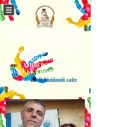
КАФЕДРА КУЛЬТУРОЛОГІЇ
ТА ФІЛОСОФІЇ КУЛЬТУРИ
ІНСТИТУТУ
ГУМАНІТАРНИХ НАУК
НАЦІОНАЛЬНОГО
УНІВЕРСИТЕТУ
"ОДЕСЬКА ПОЛІТЕХНІКА"
Офіційний сайт