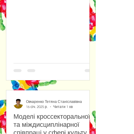
Овчаренко Тетяна Станіславівна
16 січ. 2025 р.
Читати 1 хв
Моделі кроссекторальної
та міждисциплінарної
співпраці у сфері культури