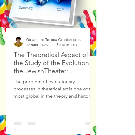
Овчаренко Тетяна Станіславівна
12 лист. 2025 р.
Читати 1 хв
The Theoretical Aspect of
the Study of the Evolution of
the JewishTheater:
Methodological Foundations
The problem of evolutionary
and Source Study Base
processes in theatrical art is one of the
most global in the theory and history
of culture, in particular in theatrical
culture. The result of solving such
problems is the diagnosis and
forecasting of cultural crises in
theatrical culture, the search for ways