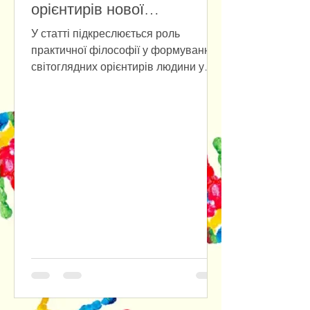
орієнтирів нової
антропології
У статті підкреслюється роль
практичної філософії у формуванні
світоглядних орієнтирів людини у
повсякденному бутті на фоні
стрімкого розвитку штучного
інтелекту. Наголошується на
доцільності розуміння практичної
філософії одночасно і як прикладної
етики, і як ціннісно-нормативного
фундаменту інституційних форм
соціального буття людини. Крізь
призму культурно-антропологічного
та психологічного аспектів
досліджуються наслідки втрати
людиною довіри до самої себе,
відмовляючись