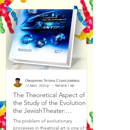
Овчаренко Тетяна Станіславівна
12 лист. 2025 р.
Читати 1 хв
The Theoretical Aspect of
the Study of the Evolution of
the JewishTheater:
Methodological Foundations
The problem of evolutionary
and Source Study Base
processes in theatrical art is one of the