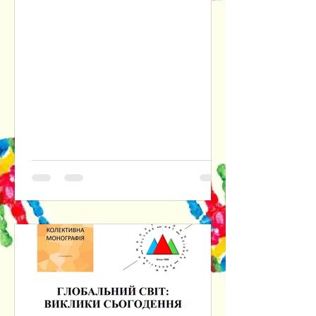
інтелекту. Наголошується на
доцільності розуміння практичної
філософії одночасно і як прикладної
етики, і як ціннісно-нормативного
фундаменту інституційних форм
соціального буття людини. Крізь
призму культурно-антропологічного
та психологічного аспектів
досліджуються наслідки втрати
людиною довіри до самої себе,
відмовляючись