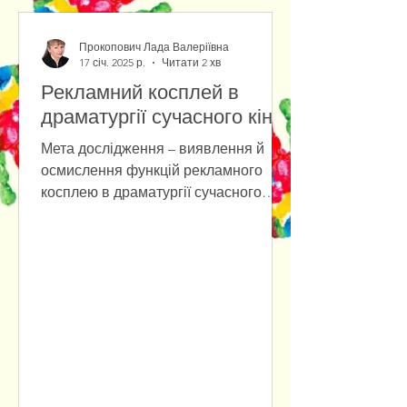
Прокопович Лада Валеріївна
17 січ. 2025 р.
Читати 2 хв
Рекламний косплей в
драматургії сучасного кіно
Мета дослідження – виявлення й
осмислення функцій рекламного
косплею в драматургії сучасного
кіно. Основними методами
дослідження є...