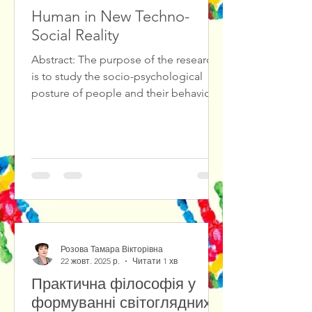
Human in New Techno-
Social Reality
Abstract: The purpose of the research
is to study the socio-psychological
posture of people and their behavioral
reactions in the new techno-social
reality. The study of the socio-
psychological posture of people in the
conditions of social chaos and the new
techno-reality has shown that people
have different behavioral reactions:
from the desire for self-isolation (due
to socio- and technophobia) to
immersion in the cult of
Розова Тамара Вікторівна
technology.The
22 жовт. 2025 р.
Читати 1 хв
Практична філософія у
формуванні світоглядних