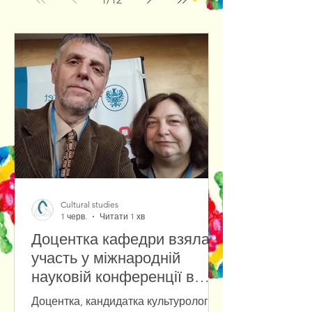
Cultural studies
1 черв.
Читати 1 хв
Доцентка кафедри взяла
участь у міжнародній
науковій конференції в
Університеті Вроцлава
Доцентка, кандидатка культурології