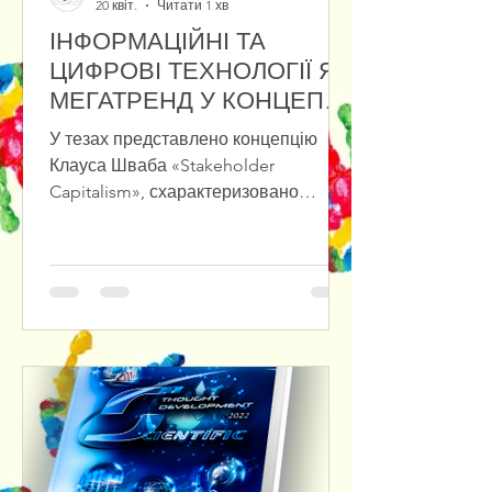
20 квіт.
Читати 1 хв
ІНФОРМАЦІЙНІ ТА
ЦИФРОВІ ТЕХНОЛОГІЇ ЯК
МЕГАТРЕНД У КОНЦЕПЦІЇ
«STAKEHOLDER
У тезах представлено концепцію
CAPITALISM»
Клауса Шваба «Stakeholder
Capitalism», схарактеризовано
переваги та проблеми зв’язку між
фізичними, біологічними та
цифровими проявами мегатрендів.