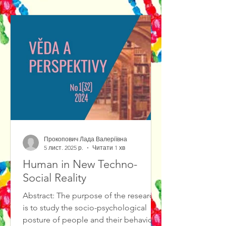
out of them.We propose to consider
Jewish theatrical art as a center of a
certain cultural knowledge. As a matter
of fact, cultural knowledge is
represented by var
Прокопович Лада Валеріївна
5 лист. 2025 р.
Читати 1 хв
Human in New Techno-
Social Reality
Abstract: The purpose of the research
is to study the socio-psychological
posture of people and their behavioral