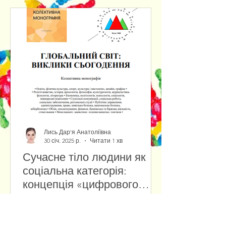
Лись Дар'я Анатоліївна
30 січ. 2025 р.
Читати 1 хв
Сучасне тіло людини як
соціальна категорія:
концепція «цифрового
тіла» у віртуальній
Сучасні технології змінюють
реальності
уявлення про людське тіло,