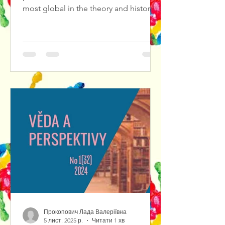
most global in the theory and history
of culture, in particular in theatrical
culture. The result of solving such
problems is the diagnosis and
forecasting of cultural crises in
theatrical culture, the search for ways
out of them.We propose to consider
Jewish theatrical art as a center of a
certain cultural knowledge. As a matter
of fact, cultural knowledge is
represented by var
Прокопович Лада Валеріївна
5 лист. 2025 р.
Читати 1 хв