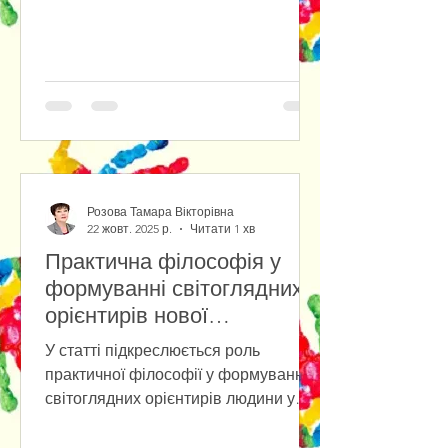
reactions in the new techno-social
reality. The study of the socio-
psychological posture of people in the
conditions of social chaos and the new
techno-reality has shown that people
have different behavioral reactions:
from the desire for self-isolation (due
to socio- and technophobia) to
immersion in the cult of
Розова Тамара Вікторівна
technology.The
22 жовт. 2025 р.
Читати 1 хв
Практична філософія у
формуванні світоглядних
орієнтирів нової
антропології
У статті підкреслюється роль
практичної філософії у формуванні
світоглядних орієнтирів людини у
повсякденному бутті на фоні
стрімкого розвитку штучного