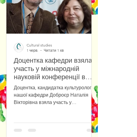
Cultural studies
1 черв.
Читати 1 хв
Доцентка кафедри взяла
участь у міжнародній
науковій конференції в
Університеті Вроцлава
Доцентка, кандидатка культурології
нашої кафедри Доброєр Наталія
Вікторівна взяла участь у
міжнародній міждисциплінарній
науковій конференції «Przyszłość już
tu jest. Polska–Ukraina–Europa: Nowy
paradygmat», яка відбулася в