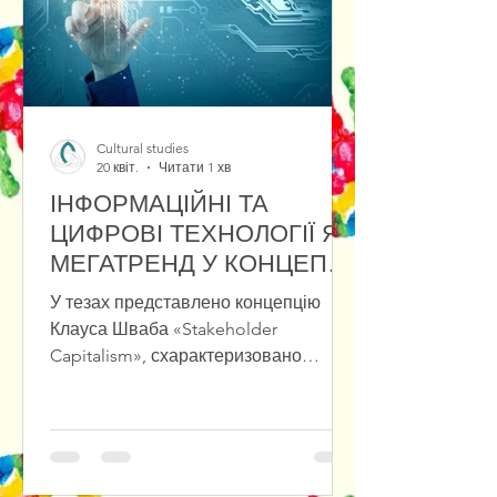
на збереження інновацій у культ
Cultural studies
20 квіт.
Читати 1 хв
ІНФОРМАЦІЙНІ ТА
ЦИФРОВІ ТЕХНОЛОГІЇ ЯК
МЕГАТРЕНД У КОНЦЕПЦІЇ
«STAKEHOLDER
У тезах представлено концепцію
CAPITALISM»
Клауса Шваба «Stakeholder
Capitalism», схарактеризовано
переваги та проблеми зв’язку між
фізичними, біологічними та
цифровими проявами мегатрендів.