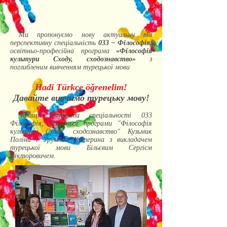
Ми пропонуємо нову актуальну та
перспективну спеціальність
033 – Філософія,
освітньо-професійна програма
«Філософія
культури Сходу, сходознавство»
з
поглибленим вивченням турецької мови
Hadi Türkçe öğrenelim!
Давайте вивчимо турецьку мову!
Кращі студенти спеціальності 033
Філософія, освітньої програми "Філософія
культури Сходу, сходознавство" Кузьмик
Поліна і Урумова Катерина з викладачем
турецької мови Більєвим Сергієм
Вікторовичем.