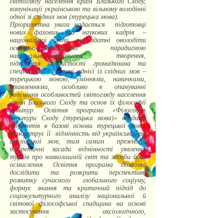
світогляду населення країн Близького Сходу,
комунікації українською та вільному володінні
одної зі східних мов (турецька мова).
Пріоритетна увага надається підготовці
нових фахових та наукових кадрів –
національної еліти, які здатні оволодіти
освітньо-світоглядною парадигмою
національно-державного творення,
піднесення особистості громадянина та
спеціаліста в знанні однієї із східних мов –
турецькою мовою, уміннями, навичками,
ставленнями, особливо в опануванні
розуміння особливостей світогляду населення
країн Близького Сходу та основ їх філософії
культур. Освітня програма «Філософія
культури Сходу (турецька мова)» вводить
студентів в базові основи турецької мови,
демонструє її відмінність від української та
англійської мов, тим самим презентує
теоретичні засади відмінності уявлення
турків про навколишній світ та засоби його
осмислення. Освітня програма дозволяє
дослідити та розкрити перспективи
розвитку сучасного глобального соціуму,
формує знання та критичний підхід до
соціокультурного аналізу національної й
світової філософської спадщини на основі
застосування аксіологічного,