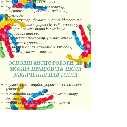
дипломатичний представник;
перекладач-референт, спічрайтер,
літературний перекладач, редактор
перекладів;
прес-секретар, фахівець у галузі ділового та
дипломатичного супроводу, VIP-супроводу;
експерт і консультант із суспільно-
політичних питань;
державний службовець у різних органах
державного управління;
викладач у вищих навчальних закладах,
коледжах, ліцеях, гімназіях
ОСНОВНІ МІСЦЯ РОБОТИ, ДЕ
МОЖНА ПРАЦЮВАТИ ПІСЛЯ
ЗАКІНЧЕННЯ НАВЧАННЯ
наукові, організаційно-управлінські та освітні
установи;
міжнародні організації широкого спектру
діяльності;
органи державної влади та місцевого
самоврядування;
політико-аналітичні центри та
консалтингові бюро;
друковані та електронні засоби масової
інформації;