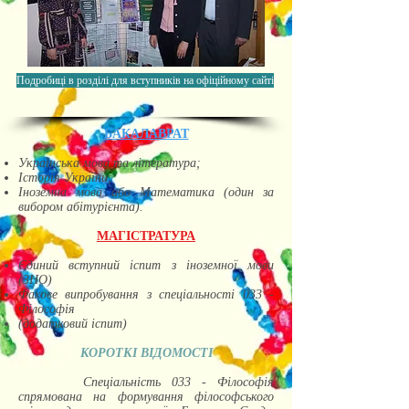
Подробиці в розділі для вступників на офіційному сайті
БАКАЛАВРАТ
Українська мова та література;
Історія України;
Іноземна мова або Математика (один за
вибором абітурієнта).
МАГІСТРАТУРА
Єдиний вступний іспит з іноземної мови
(ЗНО)
Фахове випробування з спеціальності 033 -
Філософія
(додатковий іспит)
КОР
ОТКІ ВІДОМОСТІ
Спеціальність 033 - Філософія
спрямована на формування філософського