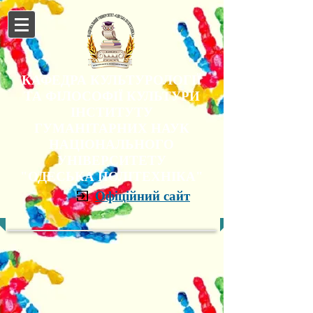
КАФЕДРА КУЛЬТУРОЛОГІЇ
ТА ФІЛОСОФІЇ КУЛЬТУРИ
ІНСТИТУТУ
ГУМАНІТАРНИХ НАУК
НАЦІОНАЛЬНОГО
УНІВЕРСИТЕТУ
"ОДЕСЬКА ПОЛІТЕХНІКА"
Офіційний сайт