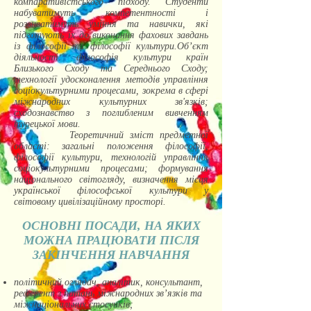
компаративістського підходу. Студенти
набуватимуть компетентності і
розвиватимуть уміння та навички, які
підготують їх до виконання фахових завдань
із філософії та філософії культури.Об’єкт
діяльності: філософія культури країн
Близького Сходу та Середнього Сходу;
технології удосконалення методів управління
соціокультурними процесами, зокрема в сфері
міжнародних культурних зв'язків;
сходознавство з поглибленим вивченням
турецької мови.
Теоретичний зміст предметної
області: загальні положення філософії,
філософії культури, технологій управління
соціокультурними процесами; формування
національного світогляду, визначення місця
української філософської культури у
світовому цивілізаційному просторі.
ОСНОВНІ ПОСАДИ, НА ЯКИХ
МОЖНА ПРАЦЮВАТИ ПІСЛЯ
ЗАКІНЧЕННЯ НАВЧАННЯ
політичний оглядач, аналітик, консультант,
референт з питань міжнародних зв’язків та
міжнаціональних стосунків;