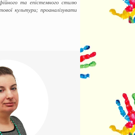
софійного та епістемного стилю
ітової культури; проаналізувати