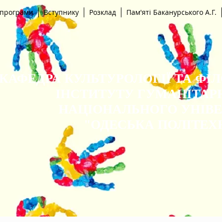
 програми
Вступнику
Розклад
Пам'яті Баканурського А.Г.
КАФЕДРА КУЛЬТУРОЛОГІЇ ТА ФІ
ІНСТИТУТУ ГУМАНІТАР
НАЦІОНАЛЬНОГО УНІВ
"ОДЕСЬКА ПОЛІТЕХ