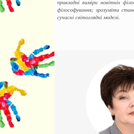
прикладні виміри новітніх філ
філософування; зрозуміти стано
сучасні світоглядні моделі.