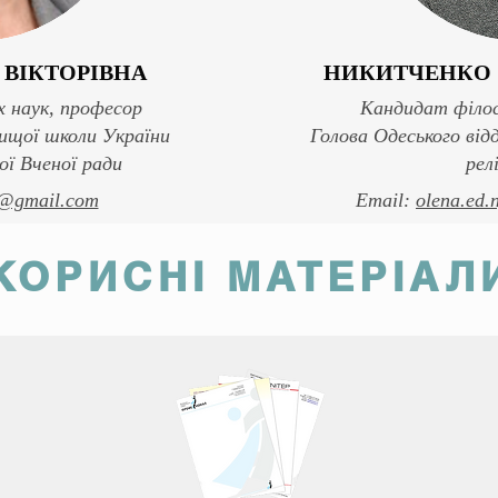
 ВІКТОРІВНА
НИКИТЧЕНКО 
 наук, професор
Кандидат філос
вищої школи України
Голова Одеського відд
ої Вченої ради
рел
@gmail.com
Email:
olena.ed
КОРИСНІ МАТЕРІАЛ