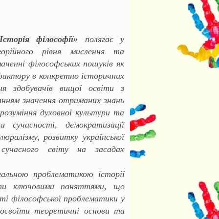
Історія філософії»
полягає у
горійного рівня мислення та
аченні філософських пошуків як
актору в конкретно історичних
ня здобувачів вищої освіти з
ванням значення отриманих знань
 розуміння духовної культури та
 сучасності, демократизації
люралізму, розвитку української
 сучасного світу на засадах
гальною проблематикою історії
діти ключовими поняттями, що
сті філософської проблематики у
; освоїти теоретичні основи та