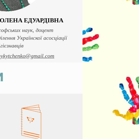
ОЛЕНА ЕДУАРДІВНА
офських наук, доцент
ілення Українскої асосціації
ігієзнавців
.nykytchenko@gmail.com
И