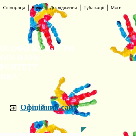
Співпраця
Наука
Дослідження
Публікації
More
ЛОСОФІЇ КУЛЬТУРИ
НИХ НАУК
ЕРСИТЕТУ
НІКА"
Офіційний сайт