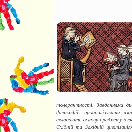
толерантності. Завданнями ди
філософії; проаналізувати в
складають основу предмету істо
Східній та Західній цивілізац