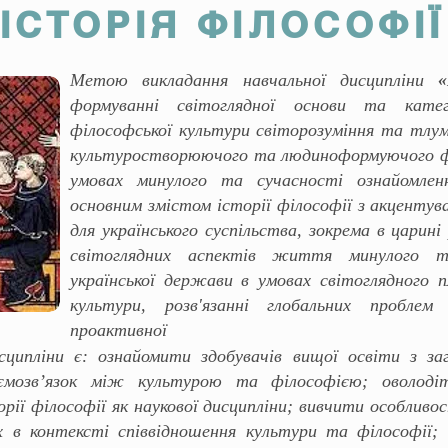
ІСТОРІЯ ФІЛОСОФІЇ
Метою викладання навчальної дисципліни
«
формуванні світоглядної основи та кате
філософської культури світорозуміння та тлум
культуростворюючого та людиноформуючого ф
умовах минулого та сучасності ознайомлен
основним змістом історії філософії з акценту
для українського суспільства, зокрема в царині
світоглядних аспектів життя минулого та
української держави в умовах світоглядного п
культури, розв'язанні глобальних проблем
проактивної
сципліни є: ознайомити здобувачів вищої освіти з за
заємозв’язок між культурою та філософією; оволо
рії філософії як наукової дисципліни; вивчити особливо
іях в контексті співвідношення культури та філософії