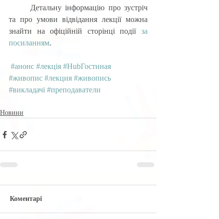
	Детальну інформацію про зустріч 
та про умови відвідання лекції можна 
знайти на офіційній сторінці події 
за 
посиланням
.
#анонс
#лекція
#HubГостиная
#живопис
#лекция
#живопись
#викладачі
#преподаватели
Новини
Коментарі