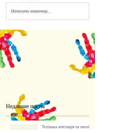
Написати коментар...
Недавние посты
Успішна атестація та теплі
спогади: випуск бакалаврів