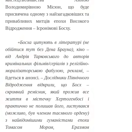
Володимирівною Місюн, що буде 
присвячена одному з найзагадковіших та 
привабливих митців епохи Високого 
Відродження – Ієронімові Босху. 
	«
Босха цитують в літературі (не 
обійтися тут без Дена Брауна), кіно – 
від Андрія Тарковського до авторів 
кримінальних фільмів/серіалів з релігійно-
моралізаторською фабулою, рекламі,
 – 
йдеться в анонсі. – 
Дослідники Північного 
Відродження відкрили, що Босх – 
скромний ремісник, який прожив все 
життя в містечку Хертогенбосі і 
практично не полишав його, листувався 
(можливо, був членом таємного ордену) 
з найвідомішими гуманістами епохи 
Томасом Мором, Еразмом 