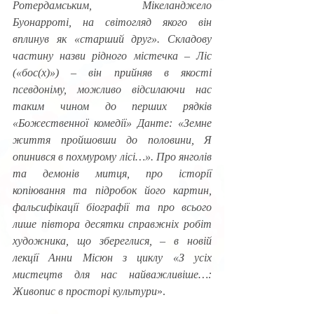
Ротердамським, Мікеланджело 
Буонарроті, на світогляд якого він 
вплинув як «старший друг». Складову 
частину назви рідного містечка – Ліс 
(«бос(х)») – він прийняв в якості 
псевдоніму, можливо відсилаючи нас 
таким чином до перших рядків 
«Божественної комедії» Данте: «Земне 
життя пройшовши до половини, Я 
опинився в похмурому лісі…». Про янголів 
та демонів митця, про історії 
копіювання та підробок його картин, 
фальсифікації біографії та про всього 
лише півтора десятки справжніх робіт 
художника, що збереглися, – в новій 
лекції Анни Місюн з циклу «З усіх 
мистецтв для нас найважливіше…: 
Живопис в просторі культури
». 