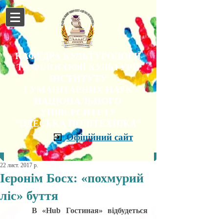
КАФЕДРА КУЛЬТУРОЛОГІЇ
ТА ФІЛОСОФІЇ КУЛЬТУРИ
ІНСТИТУТУ
ГУМАНІТАРНИХ НАУК
НАЦІОНАЛЬНОГО
УНІВЕРСИТЕТУ
"ОДЕСЬКА ПОЛІТЕХНІКА"
Офіційний сайт
22 лист. 2017 р.
Ієронім Босх: «похмурий
ліс» буття
В «Hub Гостиная» відбудеться 