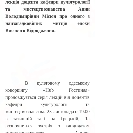
лекція доцента кафедри культурології 
та мистецтвознавства Анни 
Володимирівни Місюн про одного з 
найзагадковіших митців епохи 
Високого Відродження.
	В культовому одеському 
коворкінгу «Hub Гостиная»  
продовжується серія лекцій від доцентів 
кафедри культурології та 
мистецтвознавства. 23 листопада о 19:00 
в затишній залі на Грецькій, 1а 
розпочнеться зустріч з кандидатом 
мистецтвознавства Анною 