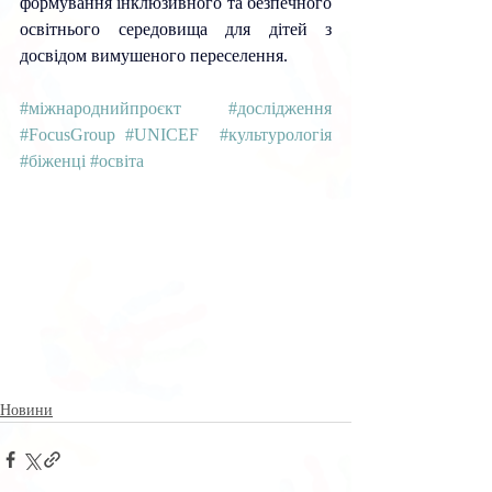
формування інклюзивного та безпечного 
освітнього середовища для дітей з 
досвідом вимушеного переселення. 
#міжнароднийпроєкт
#дослідження
#FocusGroup
#UNICEF
#культурологія
#біженці
#освіта
Новини