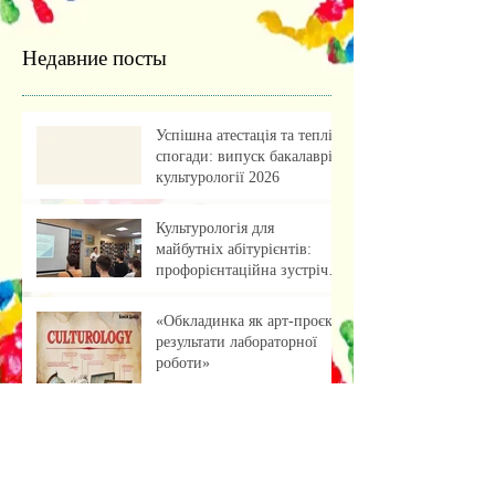
Недавние посты
Успішна атестація та теплі
спогади: випуск бакалаврів
культурології 2026
Культурологія для
майбутніх абітурієнтів:
профорієнтаційна зустріч із
учнями ліцею
«Обкладинка як арт-проєкт:
результати лабораторної
роботи»