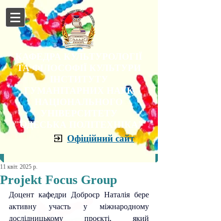
КАФЕДРА КУЛЬТУРОЛОГІЇ
ТА ФІЛОСОФІЇ КУЛЬТУРИ
ІНСТИТУТУ
ГУМАНІТАРНИХ НАУК
НАЦІОНАЛЬНОГО
УНІВЕРСИТЕТУ
"ОДЕСЬКА ПОЛІТЕХНІКА"
Офіційний сайт
11 квіт. 2025 р.
Projekt Focus Group
Доцент кафедри Доброєр Наталія бере 
активну участь у міжнародному 
дослідницькому проєкті, який 