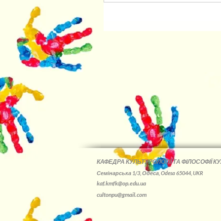
КАФЕДРА КУЛЬТУРОЛОГІЇ ТА ФІЛОСОФІЇ КУ
Семінарська 1/3, Одеса, Odesa 65044, UKR
kaf.kmfk@op.edu.ua
cultonpu@gmail.com