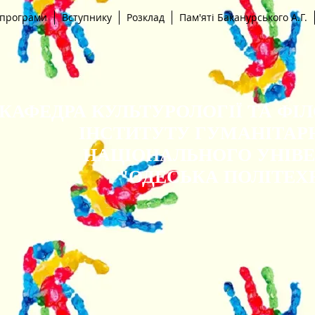
 програми
Вступнику
Розклад
Пам'яті Баканурського А.Г.
КАФЕДРА КУЛЬТУРОЛОГІЇ ТА ФІ
ІНСТИТУТУ ГУМАНІТАР
НАЦІОНАЛЬНОГО УНІВ
"ОДЕСЬКА ПОЛІТЕХ