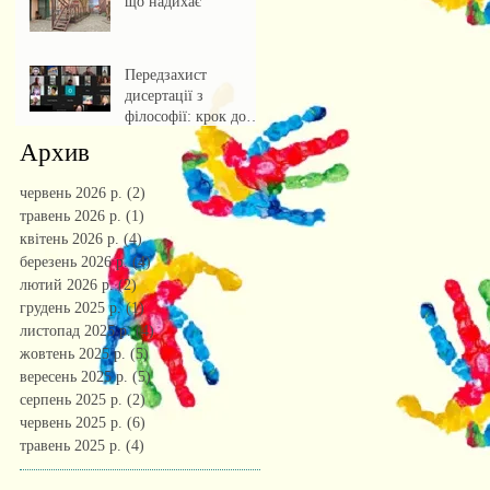
що надихає
Передзахист
дисертації з
філософії: крок до
осмислення епохи
Архив
штучного інтелекту.
червень 2026 р.
(2)
2 пости
травень 2026 р.
(1)
1 пост
квітень 2026 р.
(4)
4 пости
березень 2026 р.
(4)
4 пости
лютий 2026 р.
(2)
2 пости
грудень 2025 р.
(1)
1 пост
листопад 2025 р.
(4)
4 пости
жовтень 2025 р.
(5)
5 постів
вересень 2025 р.
(5)
5 постів
серпень 2025 р.
(2)
2 пости
червень 2025 р.
(6)
6 постів
травень 2025 р.
(4)
4 пости