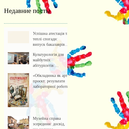
Недавние посты
Успішна атестація та
теплі спогади:
випуск бакалаврів
культурології 2026
Культурологія для
майбутніх
абітурієнтів:
профорієнтаційна
«Обкладинка як арт-
зустріч із учнями
проєкт: результати
ліцею
лабораторної роботи»
Музейна справа
зсередини: досвід,