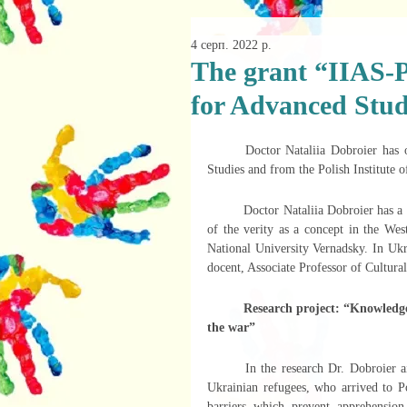
4 серп. 2022 р.
The grant “IIAS-PI
for Advanced Studi
	Doctor Nataliia Dobroier has obtained the grant “IIAS-PIASt” from the Israel Institute for Advanced 
Studies and from the Polish Institute 
	Doctor Nataliia Dobroier has a PhD in Cultural Studies. Her Research Doctorate work “Cultural analysis 
of the verity as a concept in the Wes
National University Vernadsky. In Ukr
docent, Associate Professor of Cultura
Research project: “Knowledge 
the war”
	In the research Dr. Dobroier aims to study various sides of apprehension of Polish culture among the 
Ukrainian refugees, who arrived to Po
barriers which prevent apprehension