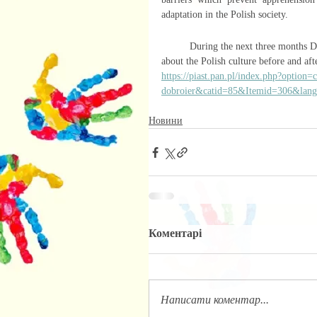
adaptation in the Polish society.
	During the next three months Dr. Dobroier will realize the project “Knowledge of the Ukrainian refugees 
about the Polish culture before and aft
https://piast.pan.pl/index.php?option
dobroier&catid=85&Itemid=306&lan
Новини
Коментарі
Написати коментар...