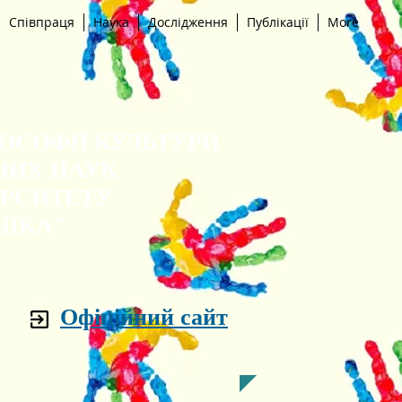
Співпраця
Наука
Дослідження
Публікації
More
ЛОСОФІЇ КУЛЬТУРИ
НИХ НАУК
ЕРСИТЕТУ
НІКА"
Офіційний сайт