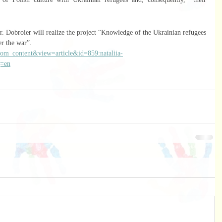
er the war”.
=com_content&view=article&id=859:nataliia-
g=en