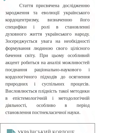
Стаття присвячена дослідженню 
зародження та еволюції українського 
кордоцентризму, визначенню його 
специфіки і ролі в становленні 
духовного життя українського народу. 
Зосереджується увага на необхідності 
формування людиною свого цілісного 
бачення світу. При цьому особливий 
акцент робиться на аналізі можливостей 
поєднання раціонально-наукового і 
кордологічного підходів до осягнення 
природних і суспільних процесів. 
Висловлюється плідність такої методики 
в епістемологічній і методологічній 
діяльності, особливо в період 
становлення постнекласичної науки.
УКРАЇНСЬКИЙ КОРДОЦЕНТРИЗМ ІСТОРІЯ ТА СУЧ
.