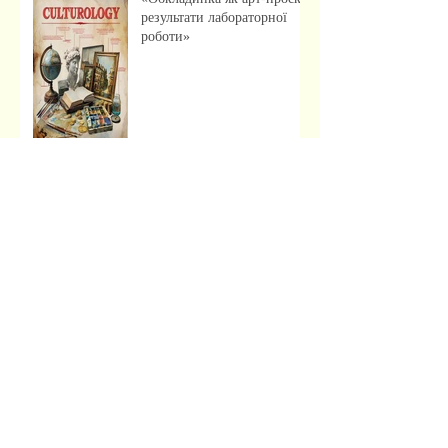
результати лабораторної
роботи»
Музейна справа зсередини:
досвід, що надихає
Передзахист дисертації з
філософії: крок до
осмислення епохи
штучного інтелекту.
Архив