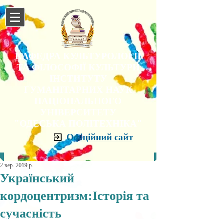
КАФЕДРА КУЛЬТУРОЛОГІЇ
ТА ФІЛОСОФІЇ КУЛЬТУРИ
ІНСТИТУТУ
ГУМАНІТАРНИХ НАУК
НАЦІОНАЛЬНОГО
УНІВЕРСИТЕТУ
"ОДЕСЬКА ПОЛІТЕХНІКА"
Офіційний сайт
2 вер. 2019 р.
Український
кордоцентризм:Історія та
сучасність