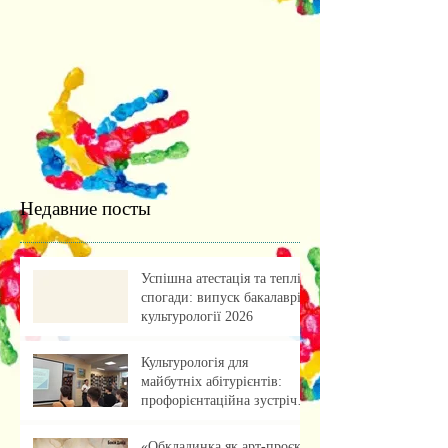
Недавние посты
Успішна атестація та теплі
спогади: випуск бакалаврів
культурології 2026
Культурологія для
майбутніх абітурієнтів:
профорієнтаційна зустріч із
учнями ліцею
«Обкладинка як арт-проєкт: