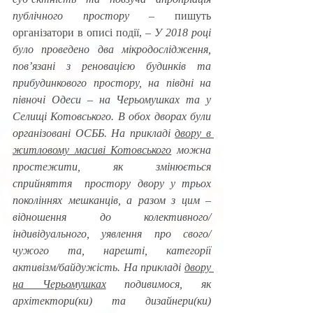
публічного простору 
– пишуть 
організатори в описі події, – 
У 2018 році 
було проведено два мікродослідження, 
пов’язані з реновацією будинків та 
прибудинкового простору, на півдні на 
півночі Одеси – на Черьомушках та у 
Селищі Котовського. В обох дворах були 
організовані ОСББ. На прикладі 
двору в 
житловому масиві Котовського
 можна 
простежити, як змінюється 
сприйняття  простору двору у трьох 
поколіннях мешканців, а разом з цим – 
відношення до колективного/
індивідуального, уявлення про свого/
чужого та, нарешті, категорії 
активізм/байдужість. На прикладі 
двору 
на Черьомушках
 подивимося, як 
архітектори(ки) та дизайнери(ки) 