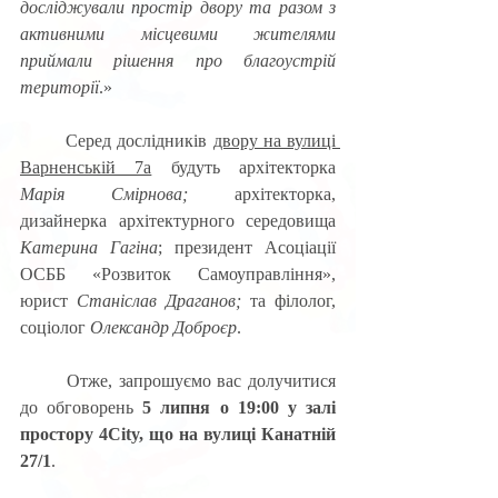
досліджували простір двору та разом з 
активними місцевими жителями 
приймали рішення про благоустрій 
території
.» 
	Серед дослідників 
двору на вулиці 
Варненській 7а
 будуть архітекторка 
Марія Смірнова;
 архітекторка, 
дизайнерка архітектурного середовища 
Катерина Гагіна
; президент Асоціації 
ОСББ «Розвиток Самоуправління», 
юрист 
Станіслав Драганов;
 та філолог, 
соціолог 
Олександр Доброєр
.
	Отже, запрошуємо вас долучитися 
до обговорень 
5 липня о 19:00 у залі 
простору 4City, що на вулиці Канатній 
27/1
.