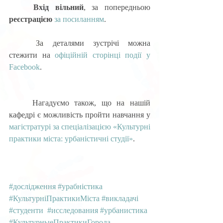
Вхід вільний
, за попередньою 
реєстрацією
за посиланням
. 
	За деталями зустрічі можна 
стежити на 
офіційній сторінці події у 
Facebook
. 
	Нагадуємо також, що на нашій 
кафедрі є можливість пройти навчання у 
магістратурі за спеціалізацією «Культурні 
практики міста: урбаністичні студії»
.
#дослідження
#урабністика
#КультурніПрактикиМіста
#викладачі
#студенти
#исследования
#урбанистика
#КультурныеПрактикиГорода