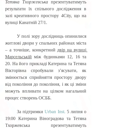
Тетяна Тхоржевська
 презентуватимуть 
результати їх спільного дослідження в 
залі креативного простору 4City, що на 
вулиці Канатній 27/1. 
	У полі зору дослідниць опинилися 
житлові двори у спальних районах міста 
– а точніше, конкретний 
двір на вулиці 
Марсельській
 між будинками 12, 16 та 
20. На його прикладі Катерина та Тетяна 
Вікторівна спробували з’ясувати, як 
змінюється сприйняття простору двору 
від покоління до покоління, і як ці зміни 
можуть впливати на цілком нагальний 
процес створень ОСББ. 
	За підтримки 
Urban Inst.
 5 липня о 
19:00 Катерина Віноградова та Тетяна 
Тхоржевська презентуватимуть 