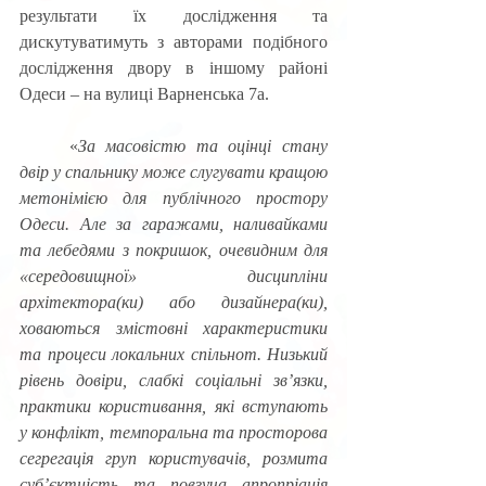
результати їх дослідження та 
дискутуватимуть з авторами подібного 
дослідження двору в іншому районі 
Одеси – на вулиці Варненська 7а. 
	«
За масовістю та оцінці стану 
двір у спальнику може слугувати кращою 
метонімією для публічного простору 
Одеси. Але за гаражами, наливайками 
та лебедями з покришок, очевидним для 
«середовищної» дисципліни 
архітектора(ки) або дизайнера(ки), 
ховаються змістовні характеристики 
та процеси локальних спільнот. Низький 
рівень довіри, слабкі соціальні зв’язки, 
практики користивання, які вступають 
у конфлікт, темпоральна та просторова 
сегрегація груп користувачів, розмита 
суб’єктність та повзуча апропріація 