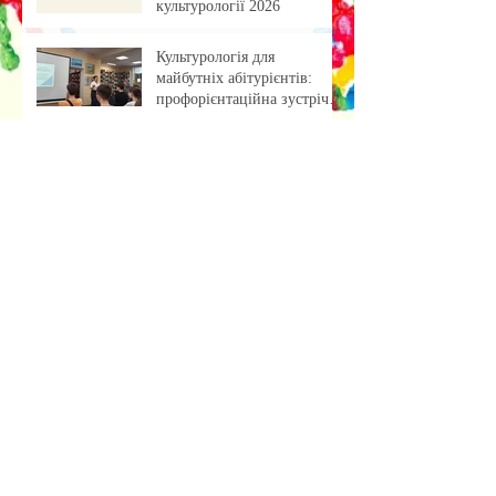
культурології 2026
Культурологія для
майбутніх абітурієнтів:
профорієнтаційна зустріч із
учнями ліцею
«Обкладинка як арт-проєкт:
результати лабораторної
роботи»
Музейна справа зсередини:
досвід, що надихає
Передзахист дисертації з