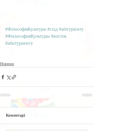
#ФілософіяКультури
#схід
#абітурієнту
#ФилософияКультуры
#восток
#абитуриенту
Новини
Коментарі