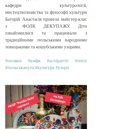
кафедри культурології, 
мистецтвознавства та філософії культури 
Баторій Анастасія провела майстер-клас 
з  ФОЛК ДЕКУПАЖУ. Діти 
ознайомилися та працювали з 
традиційними польськими народними 
ловицькими та кошубськими узорами.
#поляки
#кмфк
#аспіранти
#онпу
#польськанута
#культура
#узори