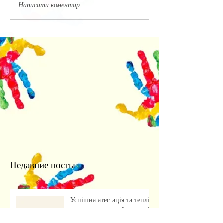
Написати коментар...
Недавние посты
Успішна атестація та теплі
спогади: випуск бакалаврів
культурології 2026