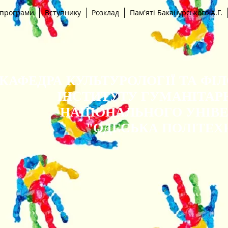
 програми
Вступнику
Розклад
Пам'яті Баканурського А.Г.
КАФЕДРА КУЛЬТУРОЛОГІЇ ТА ФІ
ІНСТИТУТУ ГУМАНІТАР
НАЦІОНАЛЬНОГО УНІВ
"ОДЕСЬКА ПОЛІТЕХ