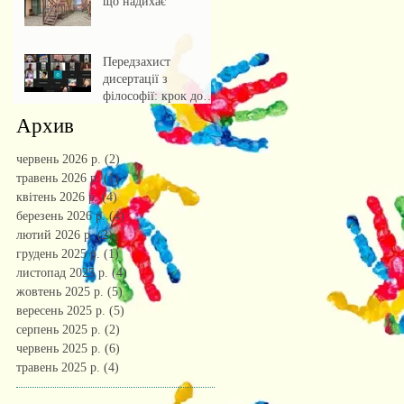
що надихає
Передзахист
дисертації з
філософії: крок до
осмислення епохи
Архив
штучного інтелекту.
червень 2026 р.
(2)
2 пости
травень 2026 р.
(1)
1 пост
квітень 2026 р.
(4)
4 пости
березень 2026 р.
(4)
4 пости
лютий 2026 р.
(2)
2 пости
грудень 2025 р.
(1)
1 пост
листопад 2025 р.
(4)
4 пости
жовтень 2025 р.
(5)
5 постів
вересень 2025 р.
(5)
5 постів
серпень 2025 р.
(2)
2 пости
червень 2025 р.
(6)
6 постів
травень 2025 р.
(4)
4 пости