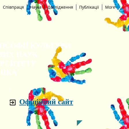
Співпраця
Наука
Дослідження
Публікації
More
ЛОСОФІЇ КУЛЬТУРИ
НИХ НАУК
ЕРСИТЕТУ
НІКА"
Офіційний сайт