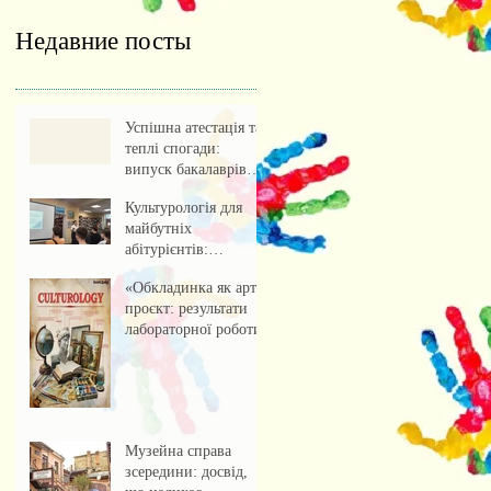
Недавние посты
Успішна атестація та
теплі спогади:
випуск бакалаврів
культурології 2026
Культурологія для
майбутніх
абітурієнтів:
профорієнтаційна
«Обкладинка як арт-
зустріч із учнями
проєкт: результати
ліцею
лабораторної роботи»
Музейна справа
зсередини: досвід,