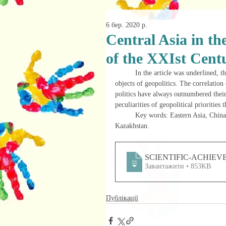
6 бер. 2020 р.
Central Asia in the
of the XXIst Cent
	In the article was underlined, that the world has, as a rule, been divided into systems of subjects and 
objects of geopolitics. The correlation
politics have always outnumbered their 
peculiarities of geopolitical priorities
	Key words: Eastern Asia, China, S. Huntington, Z. Brzezinski, Kirghistan, Tajikistan, Uzbekistan, 
Kazakhstan.
SCIENTIFIC-ACHIE
Завантажити • 853KB
Публікації